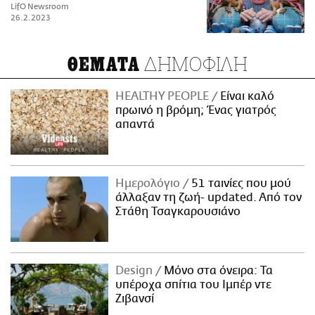
LifO Newsroom
26.2.2023
ΔΗΜΟΦΙΛΗ
ΘΕΜΑΤΑ
HEALTHY PEOPLE
Είναι καλό
πρωινό η βρόμη; Ένας γιατρός
απαντά
Ημερολόγιο
51 ταινίες που μού
άλλαξαν τη ζωή- updated. Aπό τον
Στάθη Τσαγκαρουσιάνο
Design
Μόνο στα όνειρα: Τα
υπέροχα σπίτια του Ιμπέρ ντε
Ζιβανσί