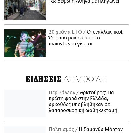
ταξιδέψω η Αθήνα με πληγώνει
20 χρόνια LiFO
Οι εναλλακτικοί:
Όσο πιο μακριά από το
mainstream γίνεται
ΔΗΜΟΦΙΛΗ
ΕΙΔΗΣΕΙΣ
Περιβάλλον
Αρκτούρος: Για
πρώτη φορά στην Ελλάδα,
αρκούδες υποβλήθηκαν σε
λαπαροσκοπική ωοθηκεκτομή
Πολιτισμός
Η Σαμάνθα Μόρτον