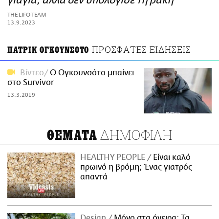
γιαγιά, αλλά δεν υπολόγισε τη ρακή
ΑΜΠΑ
THE LIFO TEAM
PRINT
13.9.2023
ΠΡΟΣΦΑΤΕΣ ΕΙΔΗΣΕΙΣ
ΠΑΤΡΙΚ ΟΓΚΟΥΝΣΟΤΟ
Βίντεο
Ο Ογκουνσότο μπαίνει
στο Survivor
13.3.2019
ΔΗΜΟΦΙΛΗ
ΘΕΜΑΤΑ
HEALTHY PEOPLE
Είναι καλό
πρωινό η βρόμη; Ένας γιατρός
απαντά
Design
Μόνο στα όνειρα: Τα