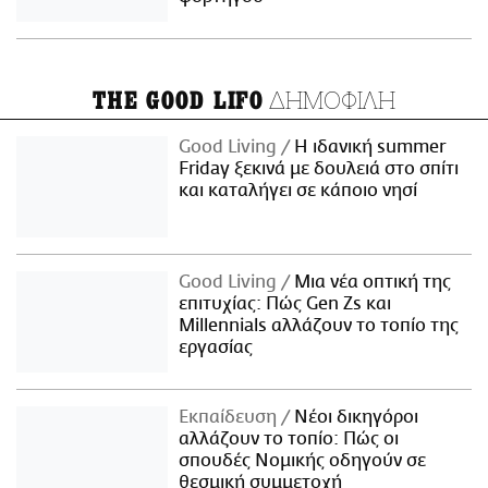
ΔΗΜΟΦΙΛΗ
THE GOOD LIFO
Good Living
Η ιδανική summer
Friday ξεκινά με δουλειά στο σπίτι
και καταλήγει σε κάποιο νησί
Good Living
Μια νέα οπτική της
επιτυχίας: Πώς Gen Zs και
Millennials αλλάζουν το τοπίο της
εργασίας
Εκπαίδευση
Νέοι δικηγόροι
αλλάζουν το τοπίο: Πώς οι
σπουδές Νομικής οδηγούν σε
θεσμική συμμετοχή