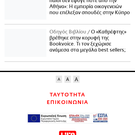
παιδί δεν έφυγε ποτέ από την
Αθήνα»: Η εμπειρία οικογενειών
που επέλεξαν σπουδές στην Κύπρο
Οδηγός Βιβλίου
Ο «Καθρέφτης»
βρέθηκε στην κορυφή της
Bookvoice. Τι τον ξεχώρισε
ανάμεσα στα μεγάλα best sellers;
ΤΑΥΤΟΤΗΤΑ
ΕΠΙΚΟΙΝΩΝΙΑ