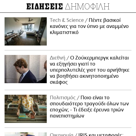
ΔΗΜΟΦΙΛΗ
ΕΙΔΗΣΕΙΣ
Τech & Science
Πέντε βασικοί
κανόνες για τον ύπνο με αναμμένο
κλιματιστικό
Διεθνή
Ο Ζούκερμπεργκ καλείται
να εξηγήσει γιατί το
υπερπολυτελές γιοτ του αρνήθηκε
να βοηθήσει ακινητοποιημένο
σκάφος
Πολιτισμός
Ποιο είναι το
σπουδαιότερο τραγούδι όλων των
εποχών; - Τι έδειξε έρευνα τριών
πανεπιστημίων
Οικονομία
IRIS και μεταφορές: