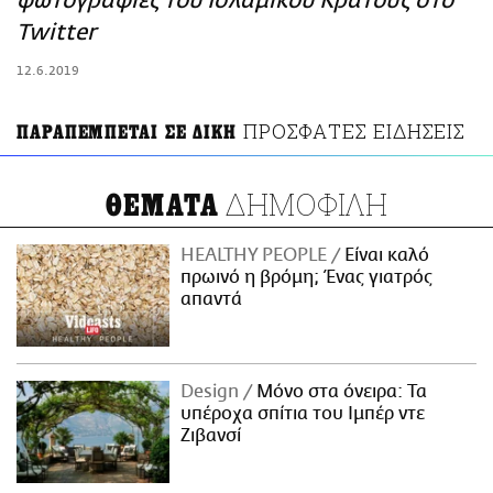
φωτογραφίες του Ισλαμικού Κράτους στο
ΑΜΠΑ
Twitter
PRINT
12.6.2019
ΠΡΟΣΦΑΤΕΣ ΕΙΔΗΣΕΙΣ
ΠΑΡΑΠΕΜΠΕΤΑΙ ΣΕ ΔΙΚΗ
ΔΗΜΟΦΙΛΗ
ΘΕΜΑΤΑ
HEALTHY PEOPLE
Είναι καλό
πρωινό η βρόμη; Ένας γιατρός
απαντά
Design
Μόνο στα όνειρα: Τα
υπέροχα σπίτια του Ιμπέρ ντε
Ζιβανσί