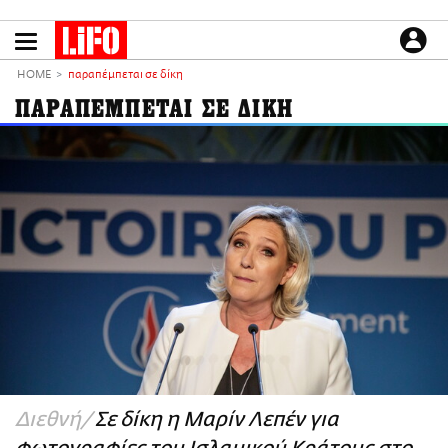
Παράκαμψη
προς
το
ΕΙΔΗΣΕΙΣ
κυρίως
HOME
παραπέμπεται σε δίκη
περιεχόμενο
CULTURE
ΠΑΡΑΠΕΜΠΕΤΑΙ ΣΕ ΔΙΚΗ
ΑΠΟΨΕΙΣ
ΤΡΟΠΟΣ ΖΩΗΣ
PODCASTS
Plus
LIFO SHOP
NEWSLETTER
ΜΙΚΡΟΠΡΑΓΜΑΤΑ
THE GOOD LIFO
LIFOLAND
Διεθνή
Σε δίκη η Μαρίν Λεπέν για
CITY GUIDE