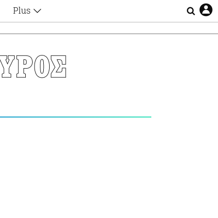
Plus
Θέματα
Συνεντεύξεις
Videos
ΑΥΡΟΣ
τα
Αφιερώματα
Ζώδια
Εξομολογήσεις
Blogs
η
Οι Αθηναίοι
Απώλειες
Lgbtqi+
Επιλογές