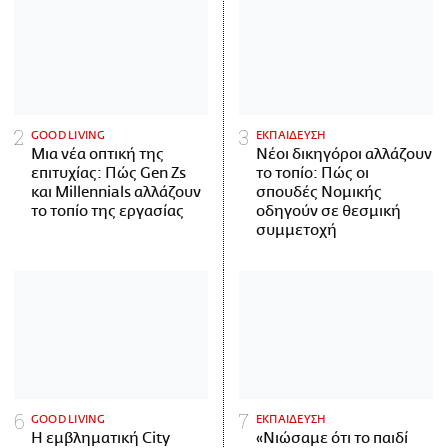
GOOD LIVING
ΕΚΠΑΙΔΕΥΣΗ
Μια νέα οπτική της
Νέοι δικηγόροι αλλάζουν
επιτυχίας: Πώς Gen Zs
το τοπίο: Πώς οι
και Millennials αλλάζουν
σπουδές Νομικής
το τοπίο της εργασίας
οδηγούν σε θεσμική
συμμετοχή
GOOD LIVING
ΕΚΠΑΙΔΕΥΣΗ
Η εμβληματική City
«Νιώσαμε ότι το παιδί