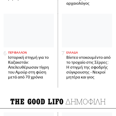
αρχαιολόγος
ΠΕΡΙΒΑΛΛΟΝ
ΕΛΛΑΔΑ
Ιστορική στιγμή για το
Βίντεο ντοκουμέντο από
Καζακστάν:
το τροχαίο στις Σέρρες:
Απελευθέρωσαν τίγρη
Η στιγμή της σφοδρής
του Αμούρ στη φύση
σύγκρουσης - Νεκροί
μετά από 70 χρόνια
μητέρα και γιος
ΔΗΜΟΦΙΛΗ
THE GOOD LIFO