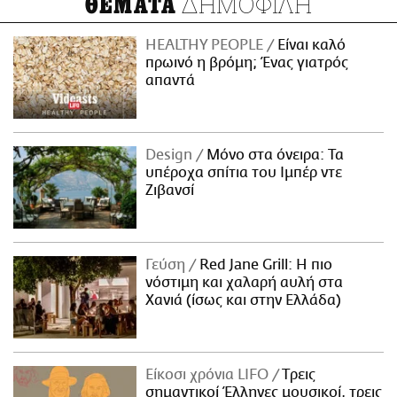
ΔΗΜΟΦΙΛΗ
ΘΕΜΑΤΑ
HEALTHY PEOPLE
Είναι καλό
πρωινό η βρόμη; Ένας γιατρός
απαντά
Design
Μόνο στα όνειρα: Τα
υπέροχα σπίτια του Ιμπέρ ντε
Ζιβανσί
Γεύση
Red Jane Grill: Η πιο
νόστιμη και χαλαρή αυλή στα
Χανιά (ίσως και στην Ελλάδα)
Είκοσι χρόνια LIFO
Tρεις
σημαντικοί Έλληνες μουσικοί, τρεις