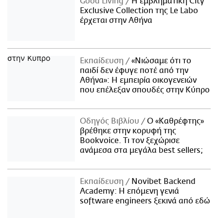
Good Living
Η εμβληματική City
Exclusive Collection της Le Labo
έρχεται στην Αθήνα
Εκπαίδευση
«Νιώσαμε ότι το
παιδί δεν έφυγε ποτέ από την
Αθήνα»: Η εμπειρία οικογενειών
που επέλεξαν σπουδές στην Κύπρο
Οδηγός Βιβλίου
Ο «Καθρέφτης»
βρέθηκε στην κορυφή της
Bookvoice. Τι τον ξεχώρισε
ανάμεσα στα μεγάλα best sellers;
Εκπαίδευση
Novibet Backend
Academy: Η επόμενη γενιά
software engineers ξεκινά από εδώ