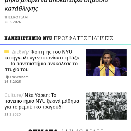
μήλα μπορεί να αποκαλύψει σημάδια
ΑΜΠΑ
κατάθλιψης
PRINT
THE LIFO TEAM
26.5.2026
ΠΡΟΣΦΑΤΕΣ ΕΙΔΗΣΕΙΣ
ΠΑΝΕΠΙΣΤΗΜΙΟ NYU
Διεθνή
Φοιτητής του NYU
κατήγγειλε «γενοκτονία» στη Γάζα
— Το πανεπιστήμιο ανακάλεσε το
πτυχίο του
LifO Newsroom
16.5.2025
Culture
Νέα Υόρκη: Το
πανεπιστήμιο NYU ξεκινά μάθημα
για το ρεμπέτικο τραγούδι
11.1.2020