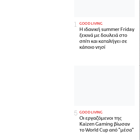
GOOD LIVING
Η ιδανική summer Friday
ξεκινά με δουλειά στο
σπίτι και καταλήγει σε
κάποιο νησί
GOOD LIVING
Οι εργαζόμενοι της
Kaizen Gaming βίωσαν
το World Cup από "μέσα"