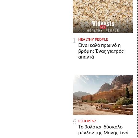
HEALTHY PEOPLE
Είναι καλό πρωινό η
βρόμη; Ένας γιατρός
απαντά
ΡΕΠΟΡΤΑΖ
Το θολό και δύσκολο
μέλλον της Μονής Σινά