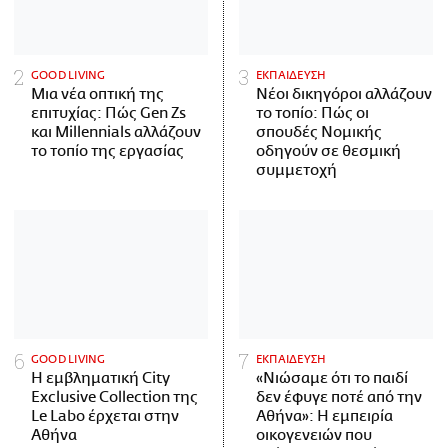
GOOD LIVING
ΕΚΠΑΙΔΕΥΣΗ
Μια νέα οπτική της
Νέοι δικηγόροι αλλάζουν
επιτυχίας: Πώς Gen Zs
το τοπίο: Πώς οι
και Millennials αλλάζουν
σπουδές Νομικής
το τοπίο της εργασίας
οδηγούν σε θεσμική
συμμετοχή
GOOD LIVING
ΕΚΠΑΙΔΕΥΣΗ
Η εμβληματική City
«Νιώσαμε ότι το παιδί
Exclusive Collection της
δεν έφυγε ποτέ από την
Le Labo έρχεται στην
Αθήνα»: Η εμπειρία
Αθήνα
οικογενειών που