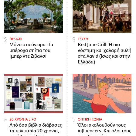
DESIGN
ΓΕΥΣΗ
Μόνο στα όνειρα: Τα
Red Jane Grill: Η πιο
υπέροχα σπίτια του
νόστιμη και χαλαρή αυλή
Ιμπέρ ντε Ζιβανσί
στα Χανιά (ίσως και στην
Ελλάδα)
20 ΧΡΟΝΙΑ LIFO
ΟΠΤΙΚΗ ΓΩΝΙΑ
Από όσα βιβλία διάβασες
Όλοι ακολουθούν τους
τα τελευταία 20 χρόνια,
influencers. Και όλοι τους