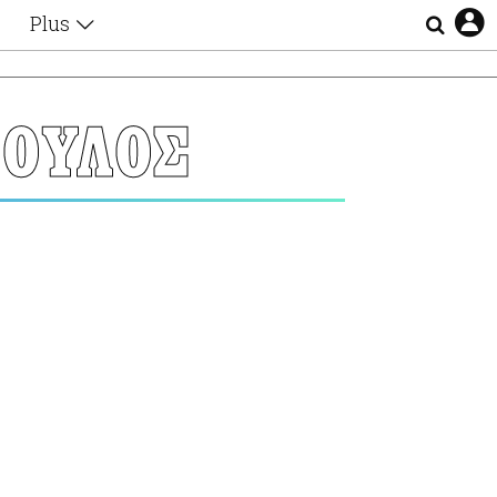
Plus
Θέματα
Συνεντεύξεις
Videos
ΟΥΛΟΣ
τα
Αφιερώματα
Ζώδια
Εξομολογήσεις
Blogs
η
Οι Αθηναίοι
Απώλειες
Lgbtqi+
Επιλογές