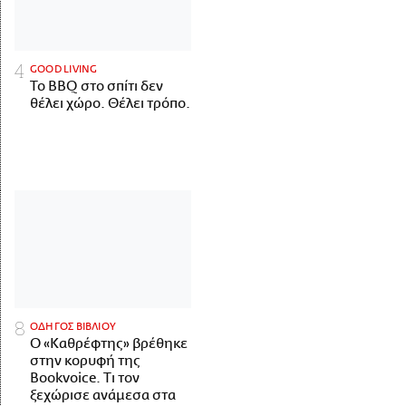
GOOD LIVING
Το BBQ στο σπίτι δεν
θέλει χώρο. Θέλει τρόπο.
ΟΔΗΓΟΣ ΒΙΒΛΙΟΥ
Ο «Καθρέφτης» βρέθηκε
στην κορυφή της
Bookvoice. Τι τον
ξεχώρισε ανάμεσα στα