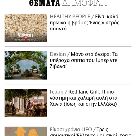
ΔΗΜΟΦΙΛΗ
ΘΕΜΑΤΑ
HEALTHY PEOPLE
Είναι καλό
πρωινό η βρόμη; Ένας γιατρός
απαντά
Design
Μόνο στα όνειρα: Τα
υπέροχα σπίτια του Ιμπέρ ντε
Ζιβανσί
Γεύση
Red Jane Grill: Η πιο
νόστιμη και χαλαρή αυλή στα
Χανιά (ίσως και στην Ελλάδα)
Είκοσι χρόνια LIFO
Tρεις
σημαντικοί Έλληνες μουσικοί, τρεις