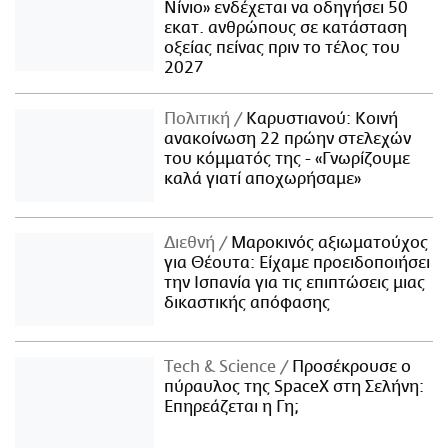
Νίνιο» ενδέχεται να οδηγήσει 50
εκατ. ανθρώπους σε κατάσταση
οξείας πείνας πριν το τέλος του
2027
Πολιτική
Καρυστιανού: Κοινή
ανακοίνωση 22 πρώην στελεχών
του κόμματός της - «Γνωρίζουμε
καλά γιατί αποχωρήσαμε»
Διεθνή
Μαροκινός αξιωματούχος
για Θέουτα: Είχαμε προειδοποιήσει
την Ισπανία για τις επιπτώσεις μιας
δικαστικής απόφασης
Τech & Science
Προσέκρουσε ο
πύραυλος της SpaceX στη Σελήνη:
Επηρεάζεται η Γη;