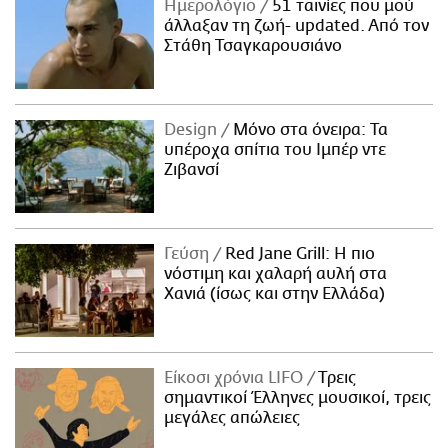
Ημερολόγιο
51 ταινίες που μού
άλλαξαν τη ζωή- updated. Aπό τον
Στάθη Τσαγκαρουσιάνο
Design
Μόνο στα όνειρα: Τα
υπέροχα σπίτια του Ιμπέρ ντε
Ζιβανσί
Γεύση
Red Jane Grill: Η πιο
νόστιμη και χαλαρή αυλή στα
Χανιά (ίσως και στην Ελλάδα)
Είκοσι χρόνια LIFO
Tρεις
σημαντικοί Έλληνες μουσικοί, τρεις
μεγάλες απώλειες