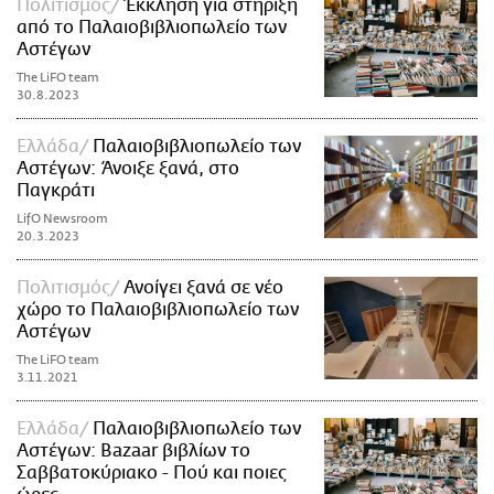
Πολιτισμός
Έκκληση για στήριξη
από το Παλαιοβιβλιοπωλείο των
Αστέγων
The LiFO team
30.8.2023
Ελλάδα
Παλαιοβιβλιοπωλείο των
Αστέγων: Άνοιξε ξανά, στο
Παγκράτι
LifO Newsroom
20.3.2023
Πολιτισμός
Ανοίγει ξανά σε νέο
χώρο το Παλαιοβιβλιοπωλείο των
Αστέγων
The LiFO team
3.11.2021
Ελλάδα
Παλαιοβιβλιοπωλείο των
Αστέγων: Bazaar βιβλίων το
Σαββατοκύριακο - Πού και ποιες