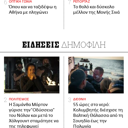
ΟΠΤΙΚΗ ΓΩΝΙΑ
ΡΕΠΟΡΤΑΖ
Όπου και να ταξιδέψω η
Το θολό και δύσκολο
Αθήνα με πληγώνει
μέλλον της Μονής Σινά
ΔΗΜΟΦΙΛΗ
ΕΙΔΗΣΕΙΣ
ΠΟΛΙΤΙΣΜΟΣ
ΔΙΕΘΝΗ
Η Σαμάνθα Μόρτον
55 ώρες στο νερό:
γύρισε την “Οδύσσεια”
Κολυμβητής διέσχισε τη
του Νόλαν και μετά το
Βαλτική Θάλασσα από τη
Χόλιγουντ σταμάτησε να
Σουηδία έως την
της τηλεφωνεί
Πολωνία