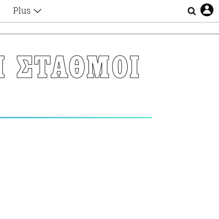
Plus
Θέματα
Συνεντεύξεις
Videos
Ι ΣΤΑΘΜΟΙ
τα
Αφιερώματα
Ζώδια
Εξομολογήσεις
Blogs
η
Οι Αθηναίοι
Απώλειες
Lgbtqi+
Επιλογές