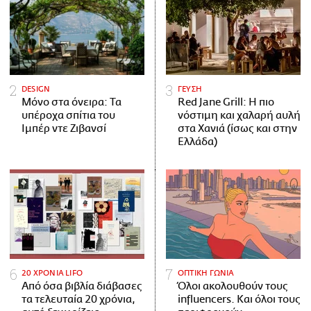
DESIGN
ΓΕΥΣΗ
Μόνο στα όνειρα: Τα
Red Jane Grill: Η πιο
υπέροχα σπίτια του
νόστιμη και χαλαρή αυλή
Ιμπέρ ντε Ζιβανσί
στα Χανιά (ίσως και στην
Ελλάδα)
20 ΧΡΟΝΙΑ LIFO
ΟΠΤΙΚΗ ΓΩΝΙΑ
Από όσα βιβλία διάβασες
Όλοι ακολουθούν τους
τα τελευταία 20 χρόνια,
influencers. Και όλοι τους