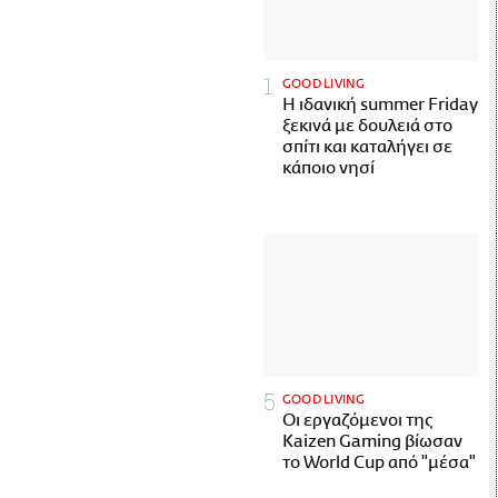
GOOD LIVING
Η ιδανική summer Friday
ξεκινά με δουλειά στο
σπίτι και καταλήγει σε
κάποιο νησί
GOOD LIVING
Οι εργαζόμενοι της
Kaizen Gaming βίωσαν
το World Cup από "μέσα"