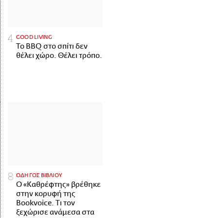
GOOD LIVING
Το BBQ στο σπίτι δεν
θέλει χώρο. Θέλει τρόπο.
ΟΔΗΓΟΣ ΒΙΒΛΙΟΥ
Ο «Καθρέφτης» βρέθηκε
στην κορυφή της
Bookvoice. Τι τον
ξεχώρισε ανάμεσα στα