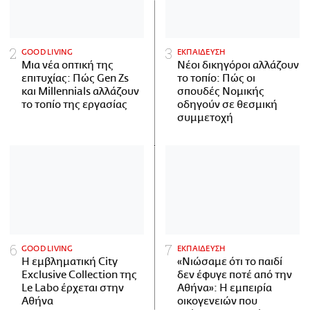
GOOD LIVING
ΕΚΠΑΙΔΕΥΣΗ
Μια νέα οπτική της
Νέοι δικηγόροι αλλάζουν
επιτυχίας: Πώς Gen Zs
το τοπίο: Πώς οι
και Millennials αλλάζουν
σπουδές Νομικής
το τοπίο της εργασίας
οδηγούν σε θεσμική
συμμετοχή
GOOD LIVING
ΕΚΠΑΙΔΕΥΣΗ
Η εμβληματική City
«Νιώσαμε ότι το παιδί
Exclusive Collection της
δεν έφυγε ποτέ από την
Le Labo έρχεται στην
Αθήνα»: Η εμπειρία
Αθήνα
οικογενειών που