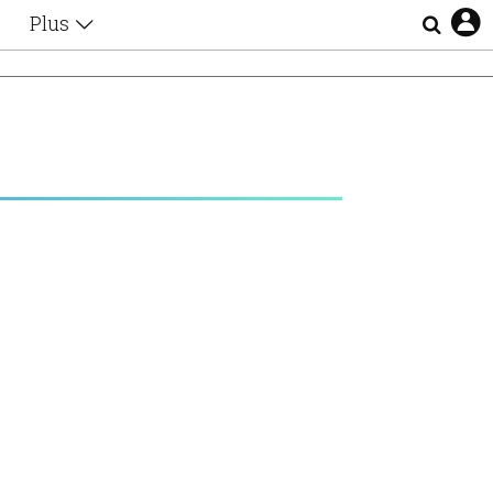
Plus
Θέματα
Συνεντεύξεις
Videos
τα
Αφιερώματα
Ζώδια
Εξομολογήσεις
Blogs
η
Οι Αθηναίοι
Απώλειες
Lgbtqi+
Επιλογές