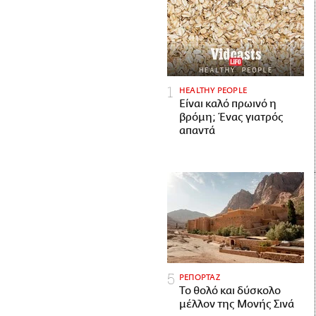
HEALTHY PEOPLE
Είναι καλό πρωινό η
βρόμη; Ένας γιατρός
απαντά
ΡΕΠΟΡΤΑΖ
Το θολό και δύσκολο
μέλλον της Μονής Σινά