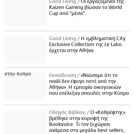
Good Living
Οι εργαζόμενοι της
Kaizen Gaming βίωσαν το World
Cup από "μέσα"
Good Living
Η εμβληματική City
Exclusive Collection της Le Labo
έρχεται στην Αθήνα
Εκπαίδευση
«Νιώσαμε ότι το
παιδί δεν έφυγε ποτέ από την
Αθήνα»: Η εμπειρία οικογενειών
που επέλεξαν σπουδές στην Κύπρο
Οδηγός Βιβλίου
Ο «Καθρέφτης»
βρέθηκε στην κορυφή της
Bookvoice. Τι τον ξεχώρισε
ανάμεσα στα μεγάλα best sellers;