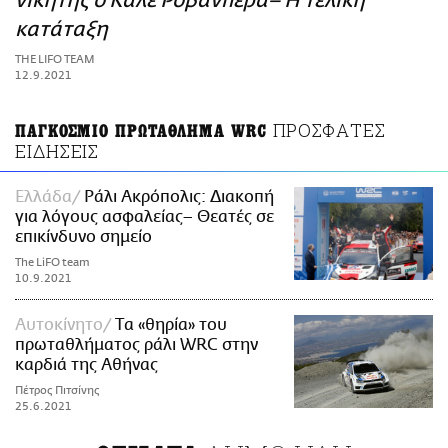
νικητής ο Κάλε Ροβάνπερα– Η τελική
ΑΜΠΑ
κατάταξη
PRINT
THE LIFO TEAM
12.9.2021
ΠΡΟΣΦΑΤΕΣ
ΠΑΓΚΟΣΜΙΟ ΠΡΩΤΑΘΛΗΜΑ WRC
ΕΙΔΗΣΕΙΣ
Ελλάδα
Ράλι Ακρόπολις: Διακοπή
για λόγους ασφαλείας– Θεατές σε
επικίνδυνο σημείο
The LiFO team
10.9.2021
Αυτοκίνητο
Tα «θηρία» του
πρωταθλήματος ράλι WRC στην
καρδιά της Αθήνας
Πέτρος Πιτσίνης
25.6.2021