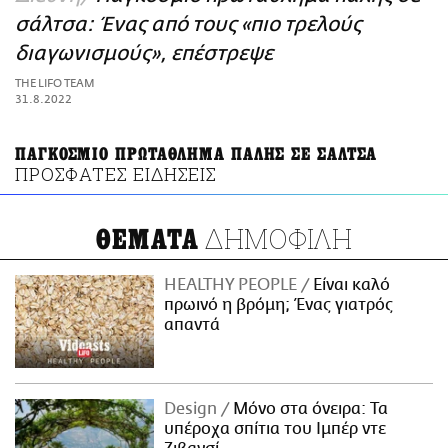
ΑΜΠΑ
σάλτσα: Ένας από τους «πιο τρελούς
PRINT
διαγωνισμούς», επέστρεψε
THE LIFO TEAM
31.8.2022
ΠΑΓΚΟΣΜΙΟ ΠΡΩΤΑΘΛΗΜΑ ΠΑΛΗΣ ΣΕ ΣΑΛΤΣΑ
ΠΡΟΣΦΑΤΕΣ ΕΙΔΗΣΕΙΣ
ΔΗΜΟΦΙΛΗ
ΘΕΜΑΤΑ
HEALTHY PEOPLE
Είναι καλό
πρωινό η βρόμη; Ένας γιατρός
απαντά
Design
Μόνο στα όνειρα: Τα
υπέροχα σπίτια του Ιμπέρ ντε