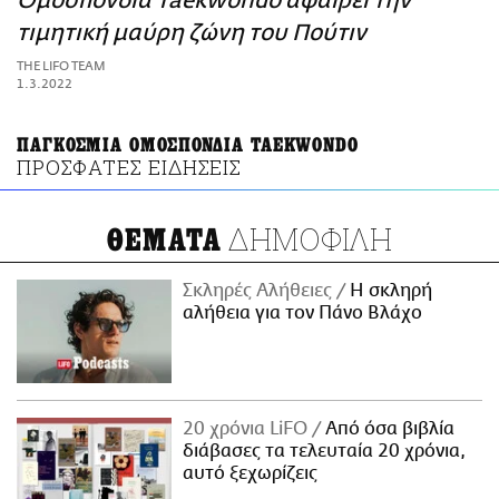
Ομοσπονδία Taekwondo αφαιρεί την
ΑΜΠΑ
τιμητική μαύρη ζώνη του Πούτιν
PRINT
THE LIFO TEAM
1.3.2022
ΠΑΓΚΟΣΜΙΑ ΟΜΟΣΠΟΝΔΙΑ TAEKWONDO
ΠΡΟΣΦΑΤΕΣ ΕΙΔΗΣΕΙΣ
ΔΗΜΟΦΙΛΗ
ΘΕΜΑΤΑ
Σκληρές Αλήθειες
H σκληρή
αλήθεια για τον Πάνο Βλάχο
20 χρόνια LiFO
Από όσα βιβλία
διάβασες τα τελευταία 20 χρόνια,
αυτό ξεχωρίζεις