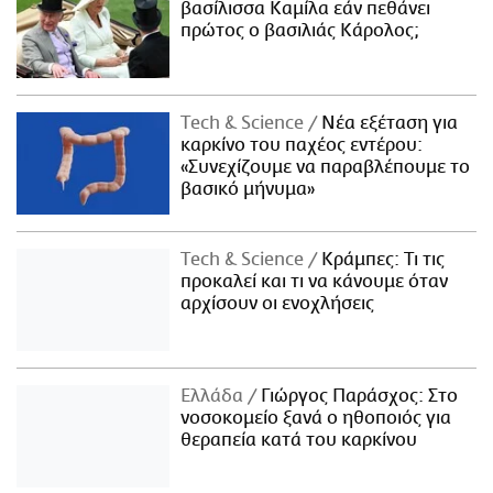
βασίλισσα Καμίλα εάν πεθάνει
πρώτος ο βασιλιάς Κάρολος;
Τech & Science
Νέα εξέταση για
καρκίνο του παχέος εντέρου:
«Συνεχίζουμε να παραβλέπουμε το
βασικό μήνυμα»
Τech & Science
Κράμπες: Τι τις
προκαλεί και τι να κάνουμε όταν
αρχίσουν οι ενοχλήσεις
Ελλάδα
Γιώργος Παράσχος: Στο
νοσοκομείο ξανά ο ηθοποιός για
θεραπεία κατά του καρκίνου