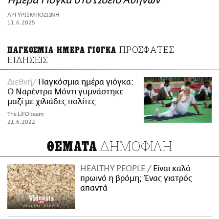
Ημέρα Γιόγκα στο Ωδείο Αθηνών
ΑΜΠΑ
ΑΡΓΥΡΩ ΜΠΟΖΩΝΗ
PRINT
11.6.2025
ΠΡΟΣΦΑΤΕΣ
ΠΑΓΚΟΣΜΙΑ ΗΜΕΡΑ ΓΙΟΓΚΑ
ΕΙΔΗΣΕΙΣ
Διεθνή
Παγκόσμια ημέρα γιόγκα:
Ο Ναρέντρα Μόντι γυμνάστηκε
μαζί με χιλιάδες πολίτες
The LiFO team
21.6.2022
ΔΗΜΟΦΙΛΗ
ΘΕΜΑΤΑ
HEALTHY PEOPLE
Είναι καλό
πρωινό η βρόμη; Ένας γιατρός
απαντά