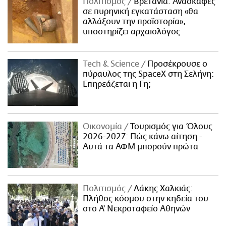
Πολιτισμός
Βρετανία: Ανασκαφές
σε πυρηνική εγκατάσταση «θα
αλλάξουν την προϊστορία»,
υποστηρίζει αρχαιολόγος
Τech & Science
Προσέκρουσε ο
πύραυλος της SpaceX στη Σελήνη:
Επηρεάζεται η Γη;
Οικονομία
Τουρισμός για Όλους
2026-2027: Πώς κάνω αίτηση -
Αυτά τα ΑΦΜ μπορούν πρώτα
Πολιτισμός
Λάκης Χαλκιάς:
Πλήθος κόσμου στην κηδεία του
στο Α' Νεκροταφείο Αθηνών