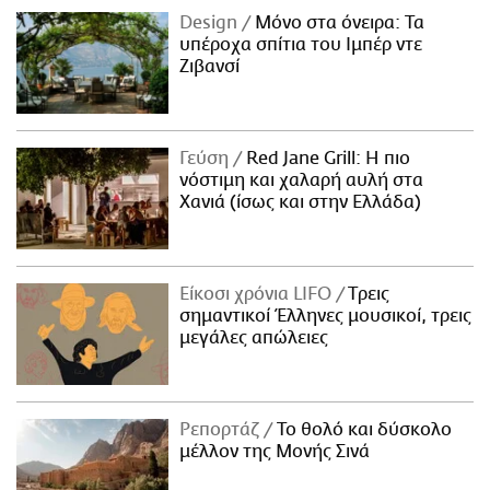
Design
Μόνο στα όνειρα: Τα
υπέροχα σπίτια του Ιμπέρ ντε
Ζιβανσί
Γεύση
Red Jane Grill: Η πιο
νόστιμη και χαλαρή αυλή στα
Χανιά (ίσως και στην Ελλάδα)
Είκοσι χρόνια LIFO
Tρεις
σημαντικοί Έλληνες μουσικοί, τρεις
μεγάλες απώλειες
Ρεπορτάζ
Το θολό και δύσκολο
μέλλον της Μονής Σινά