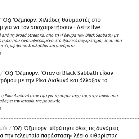
Όζι Όζμπορν: Χιλιάδες θαυμαστές στο
 για να τον αποχαιρετήσουν - Δείτε live
από τη Broad Street και από τη «Γέφυρα των Black Sabbath» με
αγκάκι που είναι αφιερωμένο στο θρυλικό συγκρότημα, όπου ήδη
αστές αφήνουν λουλούδια και μηνύματα
M
Όζι Όζμπορν: Όταν οι Black Sabbath είδαν
 τρόμου με την Ρίκα Διαλυνά και άλλαξαν το
ς
ι η Ρίκα Διαλυνά στην Lifo για τη συμμετοχή της στην ταινία που
δέψει την ιστορία της μουσικής
M
σμός
Όζι Όζμπορν: «Κράτησε όλες τις δυνάμεις
ια την τελευταία παράσταση» λέει ο κιθαρίστας