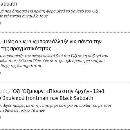
Sabbath
μίλησε δημόσια για πρώτη φορά μετά το θάνατο του Όζι
ην τελευταία συναυλία τους
M
Πώς ο Όζι Όζμπορν άλλαξε για πάντα την
 της πραγματικότητας
υ παρουσίαζε την οικογενειακή ζωή του Όζι με τη σύζυγό του
αιδιά τους, Κέλι και Τζακ, έφερε στην τηλεόραση μια ωμή και
δοχή της διασημότητας
M
σμός
Όζι Όζμπορν: «Πίσω στην Αρχή» - 12+1
υ θρυλικού frontman των Black Sabbath
 λίγες ημέρες μετά την αποχαιρετιστήρια συναυλία του με τους
 πέθανε σε ηλικία 76 ετών
M