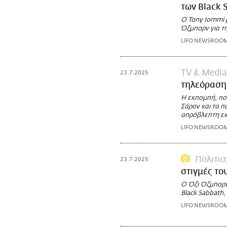
των Black 
Ο Tony Iommi 
Όζμπορν για τ
LIFO NEWSROO
TV & Media
23.7.2025
τηλεόραση
Η εκπομπή, πο
Σάρον και τα π
απρόβλεπτη εκ
LIFO NEWSROO
Πολιτι
23.7.2025
στιγμές το
Ο Όζι Όζμπορν,
Black Sabbath,
LIFO NEWSROO