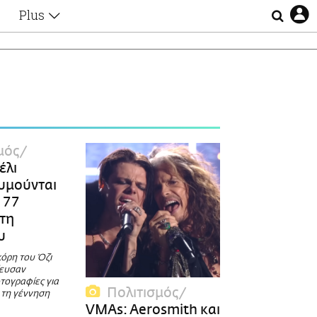
Plus
Θέματα
Συνεντεύξεις
Videos
E
τα
Αφιερώματα
Ζώδια
Εξομολογήσεις
Blogs
η
μός
Οι Αθηναίοι
έλι
Απώλειες
υμούνται
Lgbtqi+
 77
Επιλογές
 τη
υ
κόρη του Όζι
ευσαν
τογραφίες για
Πολιτισμός
 τη γέννηση
VMAs: Aerosmith και