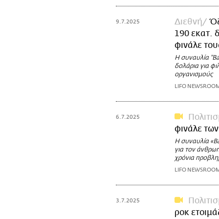
Διεθνή
Ό
9.7.2025
190 εκατ. 
φινάλε του
Η συναυλία "B
δολάρια για φ
οργανισμούς
LIFO NEWSROO
Πολιτι
6.7.2025
φινάλε των
Η συναυλία «Ba
για τον άνθρωπ
χρόνια προβλη
LIFO NEWSROO
Πολιτι
3.7.2025
ροκ ετοιμά