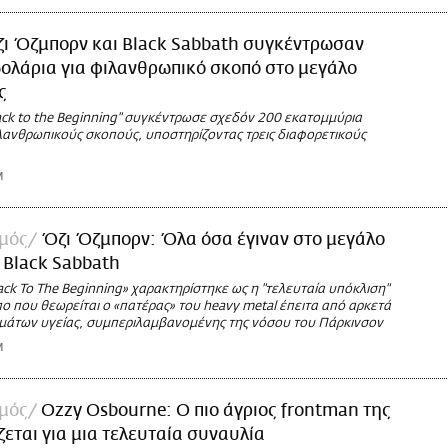
ζι Όζμπορν και Black Sabbath συγκέντρωσαν
δολάρια για φιλανθρωπικό σκοπό στο μεγάλο
ς
ack to the Beginning" συγκέντρωσε σχεδόν 200 εκατομμύρια
ιλανθρωπικούς σκοπούς, υποστηρίζοντας τρεις διαφορετικούς
M
σμός
Όζι Όζμπορν: Όλα όσα έγιναν στο μεγάλο
 Black Sabbath
ck To The Beginning» χαρακτηρίστηκε ως η "τελευταία υπόκλιση"
ο που θεωρείται ο «πατέρας» του heavy metal έπειτα από αρκετά
μάτων υγείας, συμπεριλαμβανομένης της νόσου του Πάρκινσον
M
σμός
Ozzy Osbourne: Ο πιο άγριος frontman της
ζεται για μια τελευταία συναυλία