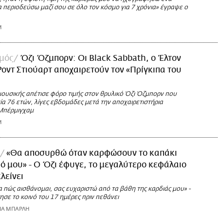
 περιοδεύσω μαζί σου σε όλο τον κόσμο για 7 χρόνια» έγραψε ο
M
σμός
Όζι Όζμπορν: Οι Black Sabbath, ο Έλτον
 Ροντ Στιούαρτ αποχαιρετούν τον «Πρίγκιπα του
μουσικής απέτισε φόρο τιμής στον θρυλικό Όζι Όζμπορν που
ία 76 ετών, λίγες εβδομάδες μετά την αποχαιρετιστήρια
Μπέρμιγχαμ
M
«Θα αποσυρθώ όταν καρφώσουν το καπάκι
ό μου» - Ο Όζι έφυγε, το μεγαλύτερο κεφάλαιο
λείνει
α πώς αισθάνομαι, σας ευχαριστώ από τα βάθη της καρδιάς μου» -
ησε το κοινό του 17 ημέρες πριν πεθάνει
ΡΙΑ ΜΠΑΡΛΗ