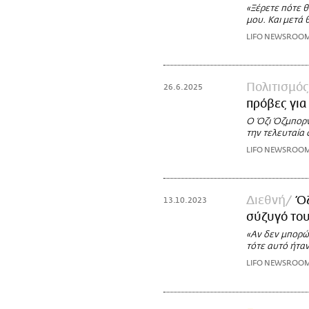
«Ξέρετε πότε 
μου. Και μετά 
LIFO NEWSROO
Πολιτισμός
26.6.2025
πρόβες για
Ο Όζι Όζμπορν 
την τελευταία 
LIFO NEWSROO
Διεθνή
Όζ
13.10.2023
σύζυγό του
«Αν δεν μπορώ
τότε αυτό ήτα
LIFO NEWSROO