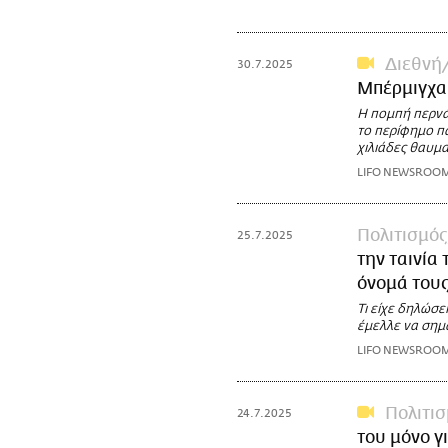
Διεθνή
30.7.2025
Μπέρμιγχαμ
Η πομπή περνά 
το περίφημο π
χιλιάδες θαυμ
LIFO NEWSROO
Πολιτισμός
25.7.2025
την ταινία
όνομά του
Τι είχε δηλώσε
έμελλε να σημα
LIFO NEWSROO
Πολιτι
24.7.2025
του μόνο γ