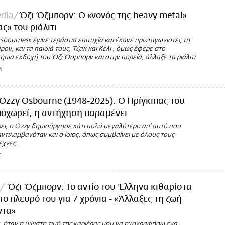
dia
Όζι Όζμπορν: Ο «νονός της heavy metal»
ς» του ριάλιτι
sbournes» έγινε τεράστια επιτυχία και έκανε πρωταγωνιστές τη
ρον, και τα παιδιά τους, Τζακ και Κέλι , όμως έφερε στο
ήπια εκδοχή του Όζι Όσμπορν και στην πορεία, άλλαξε τα ριάλιτι
M
Ozzy Osbourne (1948-2025): Ο Πρίγκιπας του
οχωρεί, η αντήχηση παραμένει
ρει, ο Ozzy δημιούργησε κάτι πολύ μεγαλύτερο απ’ αυτό που
τιλαμβανόταν και ο ίδιος, όπως συμβαίνει με όλους τους
έχνες.
Σ
Όζι Όζμπορν: Το αντίο του Έλληνα κιθαρίστα
το πλευρό του για 7 χρόνια - «Άλλαξες τη ζωή
ντα»
, ήταν η ύψιστη τιμή της καριέρας μου να ηχογραφήσω ένα