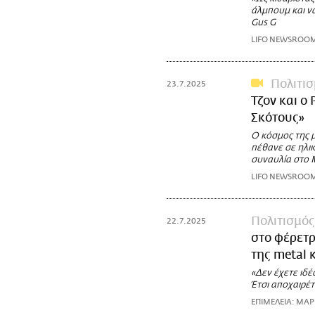
άλμπουμ και να
Gus G
LIFO NEWSROO
Πολιτι
23.7.2025
Τζον και ο
Σκότους»
Ο κόσμος της 
πέθανε σε ηλικ
συναυλία στο 
LIFO NEWSROO
Πολιτισμός
22.7.2025
στο φέρετρ
της metal κ
«Δεν έχετε ιδέ
Έτσι αποχαιρέτ
ΕΠΙΜΕΛΕΙΑ: ΜΑ