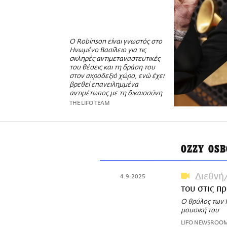
Ο Robinson είναι γνωστός στο
Ηνωμένο Βασίλειο για τις
σκληρές αντιμεταναστευτικές
του θέσεις και τη δράση του
στον ακροδεξιό χώρο, ενώ έχει
βρεθεί επανειλημμένα
αντιμέτωπος με τη δικαιοσύνη
THE LIFO TEAM
OZZY OS
Διεθνή
4.9.2025
του στις π
Ο θρύλος των P
μουσική του
LIFO NEWSROO