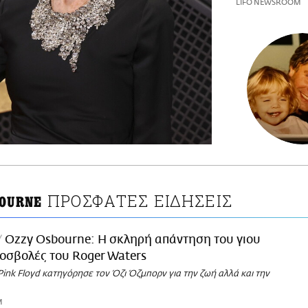
LIFO NEWSROOM
ΠΡΟΣΦΑΤΕΣ ΕΙΔΗΣΕΙΣ
BOURNE
Ozzy Osbourne: H σκληρή απάντηση του γιου
ροσβολές του Rοger Waters
ink Floyd κατηγόρησε τον Όζι Όζμπορν για την ζωή αλλά και την
M