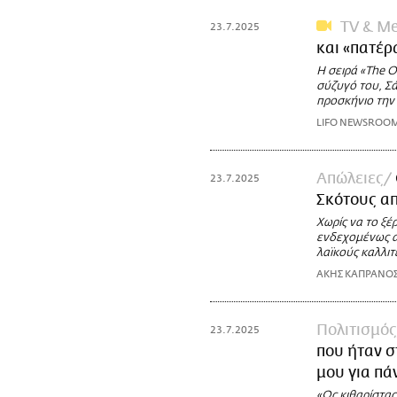
TV & Me
23.7.2025
και «πατέρα
Η σειρά «The O
σύζυγό του, Σά
προσκήνιο την 
LIFO NEWSROO
Απώλειες
23.7.2025
Σκότους απ
Χωρίς να το ξέ
ενδεχομένως αν
λαϊκούς καλλιτ
ΑΚΗΣ ΚΑΠΡΑΝΟ
Πολιτισμός
23.7.2025
που ήταν σ
μου για πά
«Ως κιθαρίστας