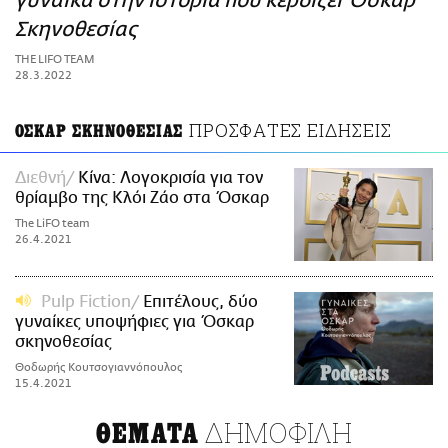
γυναίκα στην ιστορία που κερδίζει Όσκαρ
ΑΜΠΑ
Σκηνοθεσίας
PRINT
THE LIFO TEAM
28.3.2022
ΠΡΟΣΦΑΤΕΣ ΕΙΔΗΣΕΙΣ
ΟΣΚΑΡ ΣΚΗΝΟΘΕΣΙΑΣ
Διεθνή
Κίνα: Λογοκρισία για τον
θρίαμβο της Κλόι Ζάο στα Όσκαρ
The LiFO team
26.4.2021
Pulp Fiction
Επιτέλους, δύο
γυναίκες υποψήφιες για Όσκαρ
σκηνοθεσίας
Θοδωρής Κουτσογιαννόπουλος
15.4.2021
ΔΗΜΟΦΙΛΗ
ΘΕΜΑΤΑ