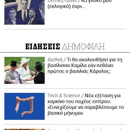
Οπτική Γωνία
«Ω γλυκύ μου
(εκλογικό) έαρ»…
ΔΗΜΟΦΙΛΗ
ΕΙΔΗΣΕΙΣ
Διεθνή
Τι θα ακολουθήσει για τη
βασίλισσα Καμίλα εάν πεθάνει
πρώτος ο βασιλιάς Κάρολος;
Τech & Science
Νέα εξέταση για
καρκίνο του παχέος εντέρου:
«Συνεχίζουμε να παραβλέπουμε το
βασικό μήνυμα»