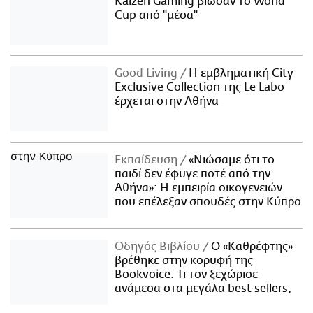
Kaizen Gaming βίωσαν το World
Cup από "μέσα"
Good Living
Η εμβληματική City
Exclusive Collection της Le Labo
έρχεται στην Αθήνα
Εκπαίδευση
«Νιώσαμε ότι το
παιδί δεν έφυγε ποτέ από την
Αθήνα»: Η εμπειρία οικογενειών
που επέλεξαν σπουδές στην Κύπρο
Οδηγός Βιβλίου
Ο «Καθρέφτης»
βρέθηκε στην κορυφή της
Bookvoice. Τι τον ξεχώρισε
ανάμεσα στα μεγάλα best sellers;