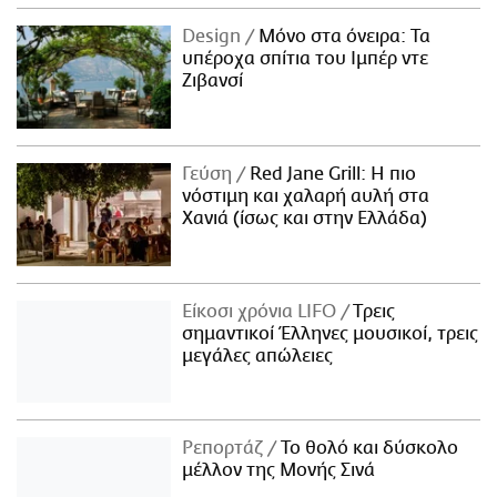
Design
Μόνο στα όνειρα: Τα
υπέροχα σπίτια του Ιμπέρ ντε
Ζιβανσί
Γεύση
Red Jane Grill: Η πιο
νόστιμη και χαλαρή αυλή στα
Χανιά (ίσως και στην Ελλάδα)
Είκοσι χρόνια LIFO
Tρεις
σημαντικοί Έλληνες μουσικοί, τρεις
μεγάλες απώλειες
Ρεπορτάζ
Το θολό και δύσκολο
μέλλον της Μονής Σινά