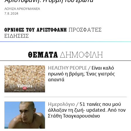
Αριστοφάνη: Η ορμή του έρωτα
ΑΜΠΑ
ΛΟΥΙΖΑ ΑΡΚΟΥΜΑΝΕΑ
PRINT
7.8.2024
ΠΡΟΣΦΑΤΕΣ
ΟΡΝΙΘΕΣ ΤΟΥ ΑΡΙΣΤΟΦΑΝΗ
ΕΙΔΗΣΕΙΣ
ΔΗΜΟΦΙΛΗ
ΘΕΜΑΤΑ
HEALTHY PEOPLE
Είναι καλό
πρωινό η βρόμη; Ένας γιατρός
απαντά
Ημερολόγιο
51 ταινίες που μού
άλλαξαν τη ζωή- updated. Aπό τον
Στάθη Τσαγκαρουσιάνο