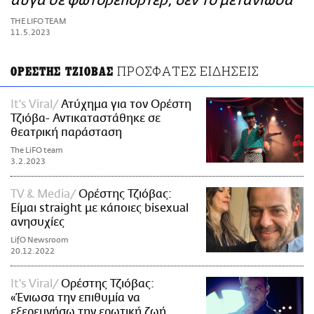
αυγά σε φωτορεπόρτερ, δεν το μετάνιωσα
ΑΜΠΑ
THE LIFO TEAM
PRINT
11.5.2023
ΠΡΟΣΦΑΤΕΣ ΕΙΔΗΣΕΙΣ
ΟΡΕΣΤΗΣ ΤΖΙΟΒΑΣ
It's Viral
Ατύχημα για τον Ορέστη
Τζιόβα- Αντικαταστάθηκε σε
θεατρική παράσταση
The LiFO team
3.2.2023
TV & Media
Ορέστης Τζιόβας:
Είμαι straight με κάποιες bisexual
ανησυχίες
LifO Newsroom
20.12.2022
It's Viral
Ορέστης Τζιόβας:
«Ένιωσα την επιθυμία να
εξερευνήσω την ερωτική ζωή