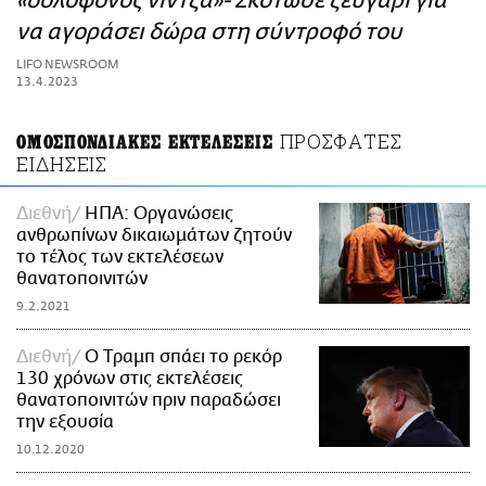
«δολοφόνος νίντζα»- Σκότωσε ζευγάρι για
ΑΜΠΑ
να αγοράσει δώρα στη σύντροφό του
PRINT
LIFO NEWSROOM
13.4.2023
ΠΡΟΣΦΑΤΕΣ
ΟΜΟΣΠΟΝΔΙΑΚΕΣ ΕΚΤΕΛΕΣΕΙΣ
ΕΙΔΗΣΕΙΣ
Διεθνή
ΗΠΑ: Οργανώσεις
ανθρωπίνων δικαιωμάτων ζητούν
το τέλος των εκτελέσεων
θανατοποινιτών
9.2.2021
Διεθνή
Ο Tραμπ σπάει το ρεκόρ
130 χρόνων στις εκτελέσεις
θανατοποινιτών πριν παραδώσει
την εξουσία
10.12.2020