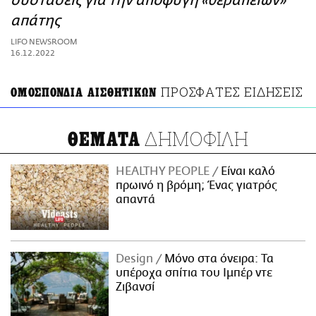
συστάσεις για την αποφυγή «θεραπειών»
ΑΜΠΑ
απάτης
PRINT
LIFO NEWSROOM
16.12.2022
ΠΡΟΣΦΑΤΕΣ ΕΙΔΗΣΕΙΣ
ΟΜΟΣΠΟΝΔΙΑ ΑΙΣΘΗΤΙΚΩΝ
ΔΗΜΟΦΙΛΗ
ΘΕΜΑΤΑ
HEALTHY PEOPLE
Είναι καλό
πρωινό η βρόμη; Ένας γιατρός
απαντά
Design
Μόνο στα όνειρα: Τα
υπέροχα σπίτια του Ιμπέρ ντε
Ζιβανσί