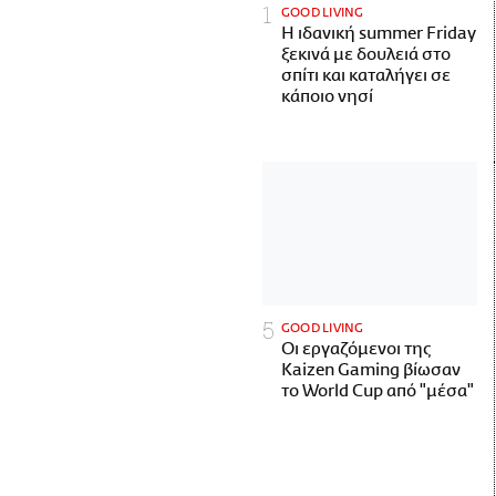
GOOD LIVING
Η ιδανική summer Friday
ξεκινά με δουλειά στο
σπίτι και καταλήγει σε
κάποιο νησί
GOOD LIVING
Οι εργαζόμενοι της
Kaizen Gaming βίωσαν
το World Cup από "μέσα"