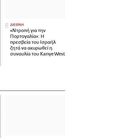
ΔΙΕΘΝΗ
«Ντροπή για την
Πορτογαλία»: Η
πρεσβεία του Ισραήλ
ζητά να ακυρωθεί η
συναυλία του Kanye West