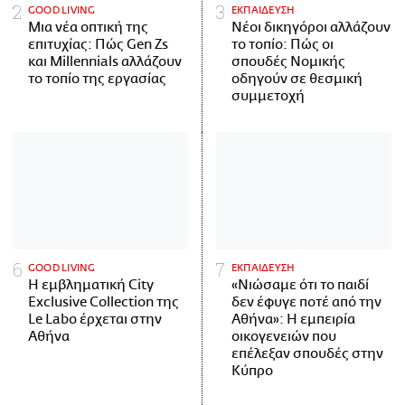
GOOD LIVING
ΕΚΠΑΙΔΕΥΣΗ
Μια νέα οπτική της
Νέοι δικηγόροι αλλάζουν
επιτυχίας: Πώς Gen Zs
το τοπίο: Πώς οι
και Millennials αλλάζουν
σπουδές Νομικής
το τοπίο της εργασίας
οδηγούν σε θεσμική
συμμετοχή
GOOD LIVING
ΕΚΠΑΙΔΕΥΣΗ
Η εμβληματική City
«Νιώσαμε ότι το παιδί
Exclusive Collection της
δεν έφυγε ποτέ από την
Le Labo έρχεται στην
Αθήνα»: Η εμπειρία
Αθήνα
οικογενειών που
επέλεξαν σπουδές στην
Κύπρο