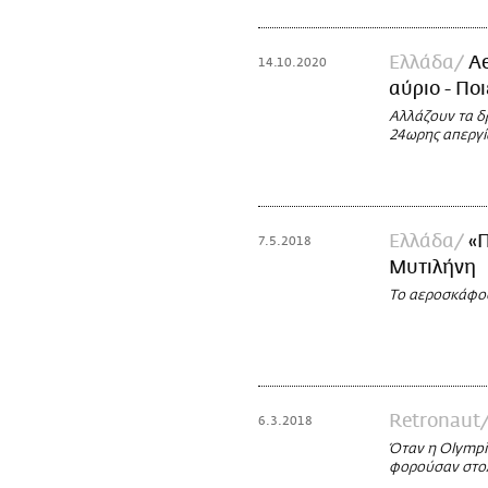
Ελλάδα
Ae
14.10.2020
αύριο - Πο
Αλλάζουν τα δ
24ωρης απεργί
Ελλάδα
«Π
7.5.2018
Μυτιλήνη
Το αεροσκάφος
Retronaut
6.3.2018
Όταν η Olympi
φορούσαν στολ