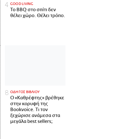
GOOD LIVING
Το BBQ στο σπίτι δεν
θέλει χώρο. Θέλει τρόπο.
ΟΔΗΓΟΣ ΒΙΒΛΙΟΥ
Ο «Καθρέφτης» βρέθηκε
στην κορυφή της
Bookvoice. Τι τον
ξεχώρισε ανάμεσα στα
μεγάλα best sellers;