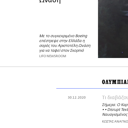
Ωνάση
Με το συγκεκριμένο Boeing
επέστρεψε στην Ελλάδα η
σορός του Αριστοτέλη Ωνάση
για να ταφεί στον Σκορπιό
LIFO NEWSROOM
ΟΛΥΜΠΙΑ
Τι διαβάζο
30.12.2020
Σήμερα: Ο Καρν
• • Disrupt Te
Ναυαγισμένος Ν
ΚΩΣΤΑΣ ΑΝΑΓΝ