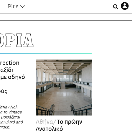
Plus
Θέματα
Συνεντεύξεις
Videos
ΟΡΙΑ
τα
Αφιερώματα
Ζώδια
Εξομολογήσεις
Blogs
η
rection
Οι Αθηναίοι
Ταξίδι
Απώλειες
 με οδηγό
Lgbtqi+
Επιλογές
ούς
ίστιαν Νολ
ια το vintage
 μοιράζεται
Αθήνα
Το πρώην
και υλικό από
πιακή.
Ανατολικό