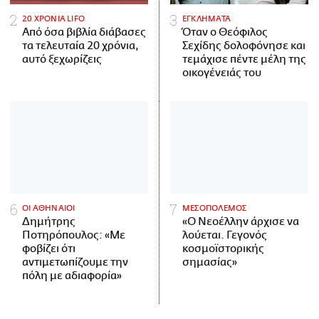
20 ΧΡΟΝΙΑ LIFO
ΕΓΚΛΗΜΑΤΑ
Από όσα βιβλία διάβασες
Όταν ο Θεόφιλος
τα τελευταία 20 χρόνια,
Σεχίδης δολοφόνησε και
αυτό ξεχωρίζεις
τεμάχισε πέντε μέλη της
οικογένειάς του
ΟΙ ΑΘΗΝΑΙΟΙ
ΜΕΣΟΠΟΛΕΜΟΣ
Δημήτρης
«Ο Νεοέλλην άρχισε να
Ποτηρόπουλος: «Με
λούεται. Γεγονός
φοβίζει ότι
κοσμοϊστορικής
αντιμετωπίζουμε την
σημασίας»
πόλη με αδιαφορία»