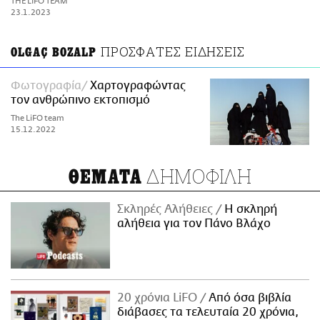
THE LIFO TEAM
ΑΜΠΑ
23.1.2023
PRINT
ΠΡΟΣΦΑΤΕΣ ΕΙΔΗΣΕΙΣ
OLGAÇ BOZALP
Φωτογραφία
Χαρτογραφώντας
τον ανθρώπινο εκτοπισμό
The LiFO team
15.12.2022
ΔΗΜΟΦΙΛΗ
ΘΕΜΑΤΑ
Σκληρές Αλήθειες
H σκληρή
αλήθεια για τον Πάνο Βλάχο
20 χρόνια LiFO
Από όσα βιβλία
διάβασες τα τελευταία 20 χρόνια,