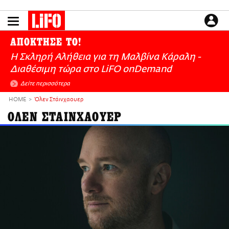
Παράκαμψη
προς
το
ΕΙΔΗΣΕΙΣ
κυρίως
ΑΠΟΚΤΗΣΕ ΤΟ!
περιεχόμενο
CULTURE
Η Σκληρή Αλήθεια για τη Μαλβίνα Κάραλη -
ΑΠΟΨΕΙΣ
Διαθέσιμη τώρα στo LiFO onDemand
ΤΡΟΠΟΣ ΖΩΗΣ
Δείτε περισσότερα
PODCASTS
HOME
Όλεν Στάινχαουερ
Plus
ΟΛΕΝ ΣΤΑΙΝΧΑΟΥΕΡ
LIFO SHOP
NEWSLETTER
ΜΙΚΡΟΠΡΑΓΜΑΤΑ
THE GOOD LIFO
LIFOLAND
CITY GUIDE