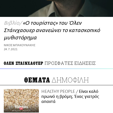
ΑΜΠΑ
PRINT
Βιβλίο
«Ο τουρίστας» του Όλεν
Στάινχαουερ ανανεώνει το κατασκοπικό
μυθιστόρημα
ΝΙΚΟΣ ΜΠΑΚΟΥΝΑΚΗΣ
24.7.2021
ΠΡΟΣΦΑΤΕΣ ΕΙΔΗΣΕΙΣ
ΟΛΕΝ ΣΤΑΙΝΧΑΟΥΕΡ
ΔΗΜΟΦΙΛΗ
ΘΕΜΑΤΑ
HEALTHY PEOPLE
Είναι καλό
πρωινό η βρόμη; Ένας γιατρός
απαντά