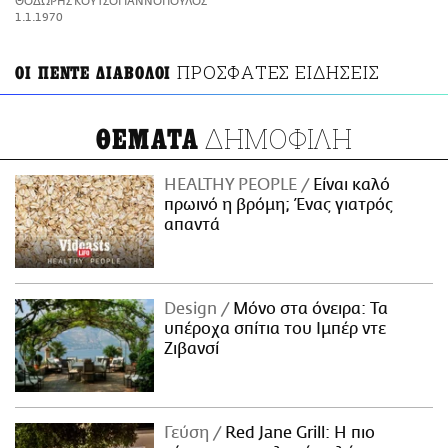
ΘΟΔΩΡΗΣ ΚΟΥΤΣΟΓΙΑΝΝΟΠΟΥΛΟΣ
ΑΜΠΑ
1.1.1970
PRINT
ΠΡΟΣΦΑΤΕΣ ΕΙΔΗΣΕΙΣ
OΙ ΠΕΝΤΕ ΔΙΑΒΟΛΟΙ
ΔΗΜΟΦΙΛΗ
ΘΕΜΑΤΑ
HEALTHY PEOPLE
Είναι καλό
πρωινό η βρόμη; Ένας γιατρός
απαντά
Design
Μόνο στα όνειρα: Τα
υπέροχα σπίτια του Ιμπέρ ντε
Ζιβανσί
Γεύση
Red Jane Grill: Η πιο