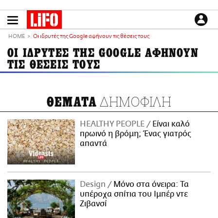
Παράκαμψη
προς
το
ΕΙΔΗΣΕΙΣ
κυρίως
HOME
Οι ιδρυτές της Google αφήνουν τις θέσεις τους
περιεχόμενο
CULTURE
ΟΙ ΙΔΡΥΤΕΣ ΤΗΣ GOOGLE ΑΦΗΝΟΥΝ
ΤΙΣ ΘΕΣΕΙΣ ΤΟΥΣ
ΑΠΟΨΕΙΣ
ΤΡΟΠΟΣ ΖΩΗΣ
PODCASTS
ΔΗΜΟΦΙΛΗ
ΘΕΜΑΤΑ
Plus
HEALTHY PEOPLE
Είναι καλό
πρωινό η βρόμη; Ένας γιατρός
απαντά
LIFO SHOP
NEWSLETTER
ΜΙΚΡΟΠΡΑΓΜΑΤΑ
Design
Μόνο στα όνειρα: Τα
THE GOOD LIFO
υπέροχα σπίτια του Ιμπέρ ντε
LIFOLAND
Ζιβανσί
CITY GUIDE