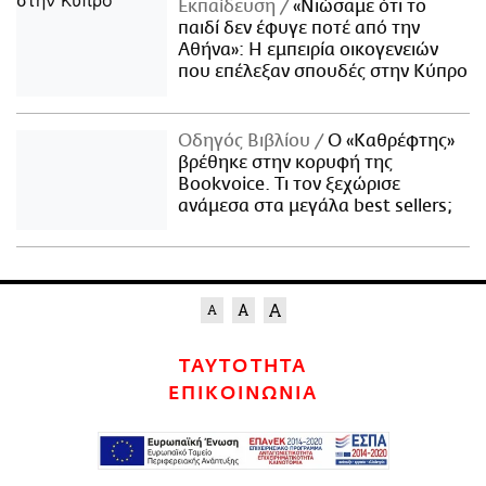
Εκπαίδευση
«Νιώσαμε ότι το
παιδί δεν έφυγε ποτέ από την
Αθήνα»: Η εμπειρία οικογενειών
που επέλεξαν σπουδές στην Κύπρο
Οδηγός Βιβλίου
Ο «Καθρέφτης»
βρέθηκε στην κορυφή της
Bookvoice. Τι τον ξεχώρισε
ανάμεσα στα μεγάλα best sellers;
ΤΑΥΤΟΤΗΤΑ
ΕΠΙΚΟΙΝΩΝΙΑ