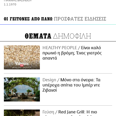
ΓΙΑΝΝΗΣ ΒΑΣΙΛΕΙΟΥ
ΑΜΠΑ
1.1.1970
PRINT
ΠΡΟΣΦΑΤΕΣ ΕΙΔΗΣΕΙΣ
ΟΙ ΓΕΙΤΟΝΕΣ ΑΠΟ ΠΑΝΩ
ΔΗΜΟΦΙΛΗ
ΘΕΜΑΤΑ
HEALTHY PEOPLE
Είναι καλό
πρωινό η βρόμη; Ένας γιατρός
απαντά
Design
Μόνο στα όνειρα: Τα
υπέροχα σπίτια του Ιμπέρ ντε
Ζιβανσί
Γεύση
Red Jane Grill: Η πιο