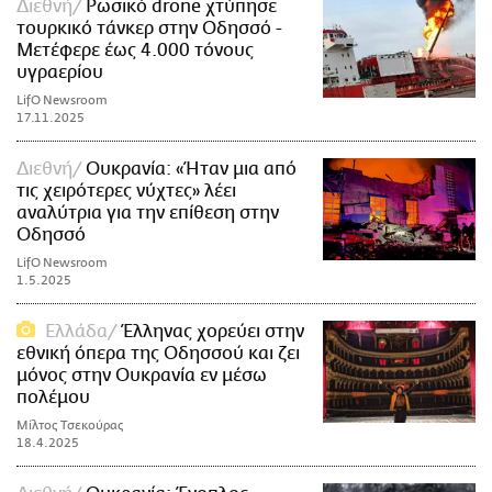
Διεθνή
Ρωσικό drone χτύπησε
τουρκικό τάνκερ στην Οδησσό -
Μετέφερε έως 4.000 τόνους
υγραερίου
LifO Newsroom
17.11.2025
Διεθνή
Ουκρανία: «Ήταν μια από
τις χειρότερες νύχτες» λέει
αναλύτρια για την επίθεση στην
Οδησσό
LifO Newsroom
1.5.2025
Ελλάδα
Έλληνας χορεύει στην
εθνική όπερα της Οδησσού και ζει
μόνος στην Ουκρανία εν μέσω
πολέμου
Μίλτος Τσεκούρας
18.4.2025