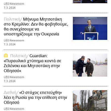
LifO Newsroom
7.3.2024
Πολιτική
Μήνυμα Μητσοτάκη
στο Κρεμλίνο: Δεν θα φοβηθούμε,
θα συνεχίσουμε να
υποστηρίζουμε την Ουκρανία
LifO Newsroom
7.3.2024
Πολιτική
Guardian:
«Πυραυλικό χτύπημα κοντά σε
Ζελένσκι και Μητσοτάκη στην
Οδησσό»
LifO Newsroom
7.3.2024
Διεθνή
«Ο στόχος επετεύχθη»
λέει η Ρωσία για την επίθεση στην
Οδησσό
LifO Newsroom