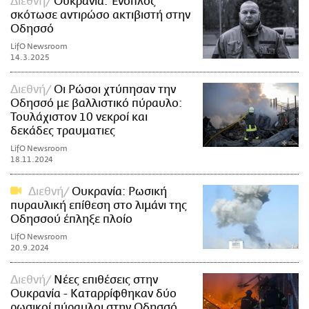
Διεθνή
Ουκρανία: Ένοπλος
σκότωσε αντιρώσο ακτιβιστή στην
Οδησσό
LifO Newsroom
14.3.2025
Διεθνή
Οι Ρώσοι χτύπησαν την
Οδησσό με βαλλιστικό πύραυλο:
Τουλάχιστον 10 νεκροί και
δεκάδες τραυματιες
LifO Newsroom
18.11.2024
Διεθνή
Ουκρανία: Ρωσική
πυραυλική επίθεση στο λιμάνι της
Οδησσού έπληξε πλοίο
LifO Newsroom
20.9.2024
Διεθνή
Νέες επιθέσεις στην
Ουκρανία - Καταρρίφθηκαν δύο
ρωσικοί πύραυλοι στην Οδησσό