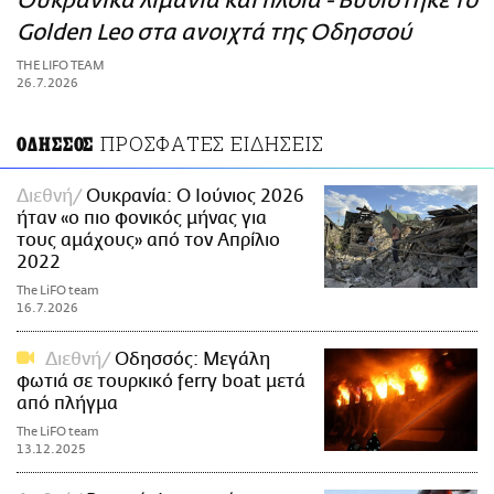
Ουκρανικά λιμάνια και πλοία - Βυθίστηκε το
ΑΜΠΑ
Golden Leo στα ανοιχτά της Οδησσού
PRINT
THE LIFO TEAM
26.7.2026
ΠΡΟΣΦΑΤΕΣ ΕΙΔΗΣΕΙΣ
ΟΔΗΣΣΟΣ
Διεθνή
Ουκρανία: O Ιούνιος 2026
ήταν «ο πιο φονικός μήνας για
τους αμάχους» από τον Απρίλιο
2022
The LiFO team
16.7.2026
Διεθνή
Οδησσός: Μεγάλη
φωτιά σε τουρκικό ferry boat μετά
από πλήγμα
The LiFO team
13.12.2025