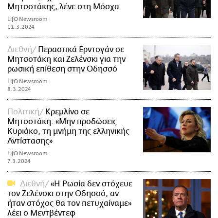
Μητσοτάκης, λένε στη Μόσχα
LifO Newsroom
11.3.2024
Διεθνή
Περαστικά Ερντογάν σε
Μητσοτάκη και Ζελένσκι για την
ρωσική επίθεση στην Οδησσό
LifO Newsroom
8.3.2024
Πολιτική
Κρεμλίνο σε
Μητσοτάκη: «Μην προδώσεις
Κυριάκο, τη μνήμη της ελληνικής
Αντίστασης»
LifO Newsroom
7.3.2024
Διεθνή
«Η Ρωσία δεν στόχευε
τον Ζελένσκι στην Οδησσό, αν
ήταν στόχος θα τον πετυχαίναμε»
λέει ο Μεντβέντεφ