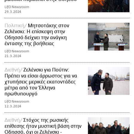
LifO Newsroom
29.3.2024
Πολιτική
Μητσοτάκης στον
Ζελένσκι: Η επίσκεψη στην
Οδησσό δείχνει την ανάγκη
έντασης της βοήθειας
LifO Newsroom
21.3.2024
Διεθνή
Ζελένσκι για Πούτιν:
Πρέπει να είσαι άρρωστος για να
χτυπήσεις μερικές εκατοντάδες
μέτρα από τον Έλληνα
πρωθυπουργό
LifO Newsroom
12.3.2024
Διεθνή
Στόχος της ρωσικής
επίθεσης ήταν μυστική βάση στην
Οδησσό, όχι οι Ζελένσκι -