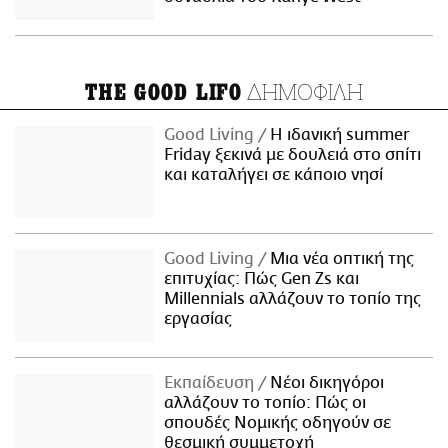
ΔΗΜΟΦΙΛΗ
THE GOOD LIFO
Good Living
Η ιδανική summer
Friday ξεκινά με δουλειά στο σπίτι
και καταλήγει σε κάποιο νησί
Good Living
Μια νέα οπτική της
επιτυχίας: Πώς Gen Zs και
Millennials αλλάζουν το τοπίο της
εργασίας
Εκπαίδευση
Νέοι δικηγόροι
αλλάζουν το τοπίο: Πώς οι
σπουδές Νομικής οδηγούν σε
θεσμική συμμετοχή