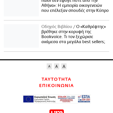
παιδί δεν έφυγε ποτέ από την
Αθήνα»: Η εμπειρία οικογενειών
που επέλεξαν σπουδές στην Κύπρο
Οδηγός Βιβλίου
Ο «Καθρέφτης»
βρέθηκε στην κορυφή της
Bookvoice. Τι τον ξεχώρισε
ανάμεσα στα μεγάλα best sellers;
ΤΑΥΤΟΤΗΤΑ
ΕΠΙΚΟΙΝΩΝΙΑ