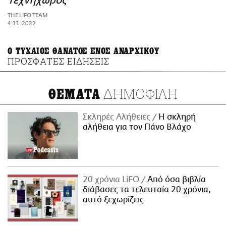
Τεχνηχώρος
ΑΜΠΑ
THE LIFO TEAM
PRINT
4.11.2022
Ο ΤΥΧΑΙΟΣ ΘΑΝΑΤΟΣ ΕΝΟΣ ΑΝΑΡΧΙΚΟΥ
ΠΡΟΣΦΑΤΕΣ ΕΙΔΗΣΕΙΣ
ΔΗΜΟΦΙΛΗ
ΘΕΜΑΤΑ
Σκληρές Αλήθειες
H σκληρή
αλήθεια για τον Πάνο Βλάχο
20 χρόνια LiFO
Από όσα βιβλία
διάβασες τα τελευταία 20 χρόνια,
αυτό ξεχωρίζεις