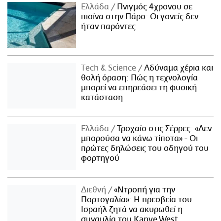
Ελλάδα
Πνιγμός 4χρονου σε
πισίνα στην Πάρο: Οι γονείς δεν
ήταν παρόντες
Τech & Science
Αδύναμα χέρια και
θολή όραση: Πώς η τεχνολογία
μπορεί να επηρεάσει τη φυσική
κατάσταση
Ελλάδα
Τροχαίο στις Σέρρες: «Δεν
μπορούσα να κάνω τίποτα» - Οι
πρώτες δηλώσεις του οδηγού του
φορτηγού
Διεθνή
«Ντροπή για την
Πορτογαλία»: Η πρεσβεία του
Ισραήλ ζητά να ακυρωθεί η
συναυλία του Kanye West