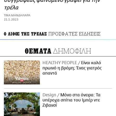
συγγραφέας φαινόμενο γράφει για την
ΑΜΠΑ
τρέλα
PRINT
ΤΙΝΑ ΜΑΝΔΗΛΑΡΑ
21.1.2023
ΠΡΟΣΦΑΤΕΣ ΕΙΔΗΣΕΙΣ
Ο ΛΙΘΟΣ ΤΗΣ ΤΡΕΛΑΣ
ΔΗΜΟΦΙΛΗ
ΘΕΜΑΤΑ
HEALTHY PEOPLE
Είναι καλό
πρωινό η βρόμη; Ένας γιατρός
απαντά
Design
Μόνο στα όνειρα: Τα
υπέροχα σπίτια του Ιμπέρ ντε
Ζιβανσί