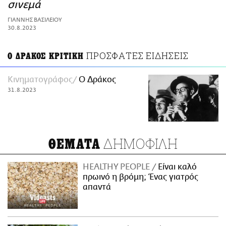
ΑΜΠΑ
σινεμά
PRINT
ΓΙΑΝΝΗΣ ΒΑΣΙΛΕΙΟΥ
30.8.2023
ΠΡΟΣΦΑΤΕΣ ΕΙΔΗΣΕΙΣ
Ο ΔΡΑΚΟΣ ΚΡΙΤΙΚΗ
Κινηματογράφος
Ο Δράκος
31.8.2023
ΔΗΜΟΦΙΛΗ
ΘΕΜΑΤΑ
HEALTHY PEOPLE
Είναι καλό
πρωινό η βρόμη; Ένας γιατρός
απαντά