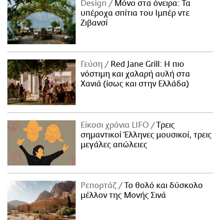
Design
Μόνο στα όνειρα: Τα
υπέροχα σπίτια του Ιμπέρ ντε
Ζιβανσί
Γεύση
Red Jane Grill: Η πιο
νόστιμη και χαλαρή αυλή στα
Χανιά (ίσως και στην Ελλάδα)
Είκοσι χρόνια LIFO
Tρεις
σημαντικοί Έλληνες μουσικοί, τρεις
μεγάλες απώλειες
Ρεπορτάζ
Το θολό και δύσκολο
μέλλον της Μονής Σινά