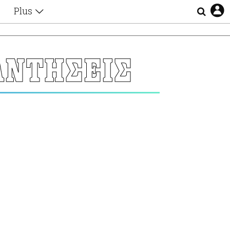
Plus
Θέματα
Συνεντεύξεις
Videos
ΑΝΤΗΣΕΙΣ
τα
Αφιερώματα
Ζώδια
Εξομολογήσεις
Blogs
η
Οι Αθηναίοι
Απώλειες
Lgbtqi+
Επιλογές