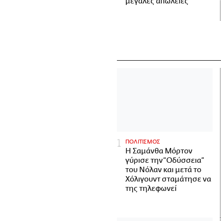
μεγάλες απώλειες
ΠΟΛΙΤΙΣΜΟΣ
Η Σαμάνθα Μόρτον
γύρισε την “Οδύσσεια”
του Νόλαν και μετά το
Χόλιγουντ σταμάτησε να
της τηλεφωνεί