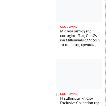
GOOD LIVING
Μια νέα οπτική της
επιτυχίας: Πώς Gen Zs
και Millennials αλλάζουν
το τοπίο της εργασίας
GOOD LIVING
Η εμβληματική City
Exclusive Collection της