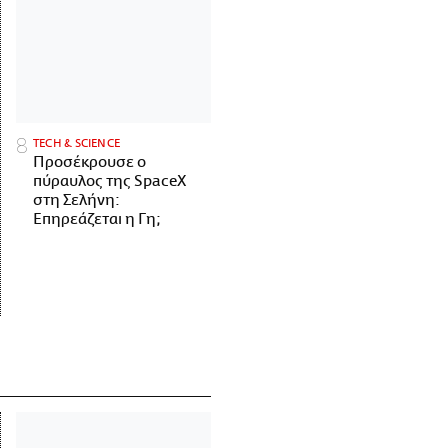
ΤECH & SCIENCE
Προσέκρουσε ο
πύραυλος της SpaceX
στη Σελήνη:
Επηρεάζεται η Γη;