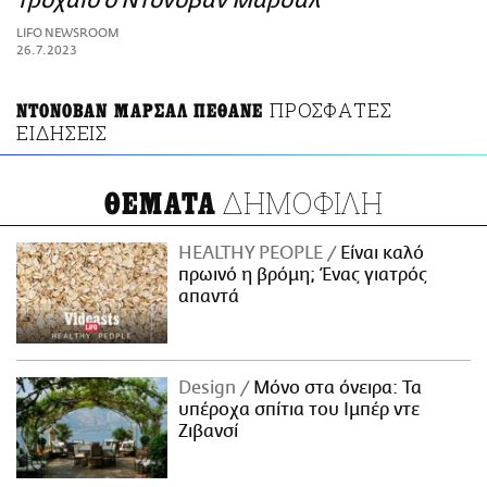
τροχαίο ο Ντόνοβαν Μάρσαλ
ΑΜΠΑ
LIFO NEWSROOM
PRINT
26.7.2023
ΠΡΟΣΦΑΤΕΣ
ΝΤΟΝΟΒΑΝ ΜΑΡΣΑΛ ΠΕΘΑΝΕ
ΕΙΔΗΣΕΙΣ
ΔΗΜΟΦΙΛΗ
ΘΕΜΑΤΑ
HEALTHY PEOPLE
Είναι καλό
πρωινό η βρόμη; Ένας γιατρός
απαντά
Design
Μόνο στα όνειρα: Τα
υπέροχα σπίτια του Ιμπέρ ντε
Ζιβανσί