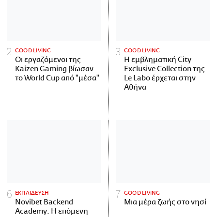
GOOD LIVING
GOOD LIVING
Οι εργαζόμενοι της
Η εμβληματική City
Kaizen Gaming βίωσαν
Exclusive Collection της
το World Cup από "μέσα"
Le Labo έρχεται στην
Αθήνα
ΕΚΠΑΙΔΕΥΣΗ
GOOD LIVING
Novibet Backend
Μια μέρα ζωής στο νησί
Academy: Η επόμενη