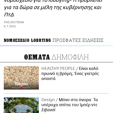
νομοσχέδιο για το lobbying- Τι προβλέπει
ΑΜΠΑ
για τα δώρα σε μέλη της κυβέρνησης και
PRINT
ΠτΔ
THE LIFO TEAM
6.7.2021
ΠΡΟΣΦΑΤΕΣ ΕΙΔΗΣΕΙΣ
ΝΟΜΟΣΧΕΔΙΟ LOBBYING
ΔΗΜΟΦΙΛΗ
ΘΕΜΑΤΑ
HEALTHY PEOPLE
Είναι καλό
πρωινό η βρόμη; Ένας γιατρός
απαντά
Design
Μόνο στα όνειρα: Τα
υπέροχα σπίτια του Ιμπέρ ντε
Ζιβανσί