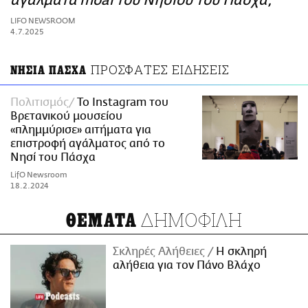
αγάλματα moai του Νησιού του Πάσχα;
ΑΜΠΑ
LIFO NEWSROOM
PRINT
4.7.2025
ΠΡΟΣΦΑΤΕΣ ΕΙΔΗΣΕΙΣ
ΝΗΣΙΑ ΠΑΣΧΑ
Πολιτισμός
Το Instagram του
Βρετανικού μουσείου
«πλημμύρισε» αιτήματα για
επιστροφή αγάλματος από το
Νησί του Πάσχα
LifO Newsroom
18.2.2024
ΔΗΜΟΦΙΛΗ
ΘΕΜΑΤΑ
Σκληρές Αλήθειες
H σκληρή
αλήθεια για τον Πάνο Βλάχο