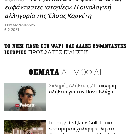
ΑΜΠΑ
ευφάνταστες ιστορίες»: Η οικολογική
PRINT
αλληγορία της Έλσας Κορνέτη
ΤΙΝΑ ΜΑΝΔΗΛΑΡΑ
6.2.2021
ΤΟ ΝΗΣΙ ΠΑΝΩ ΣΤΟ ΨΑΡΙ ΚΑΙ ΑΛΛΕΣ ΕΥΦΑΝΤΑΣΤΕΣ
ΠΡΟΣΦΑΤΕΣ ΕΙΔΗΣΕΙΣ
ΙΣΤΟΡΙΕΣ
ΔΗΜΟΦΙΛΗ
ΘΕΜΑΤΑ
Σκληρές Αλήθειες
H σκληρή
αλήθεια για τον Πάνο Βλάχο
Γεύση
Red Jane Grill: Η πιο
νόστιμη και χαλαρή αυλή στα