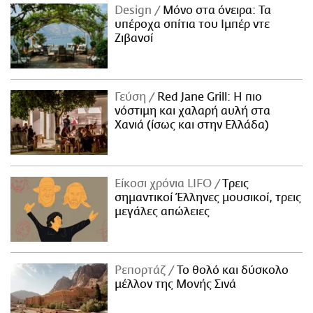
Design
Μόνο στα όνειρα: Τα
υπέροχα σπίτια του Ιμπέρ ντε
Ζιβανσί
Γεύση
Red Jane Grill: Η πιο
νόστιμη και χαλαρή αυλή στα
Χανιά (ίσως και στην Ελλάδα)
Είκοσι χρόνια LIFO
Tρεις
σημαντικοί Έλληνες μουσικοί, τρεις
μεγάλες απώλειες
Ρεπορτάζ
Το θολό και δύσκολο
μέλλον της Μονής Σινά