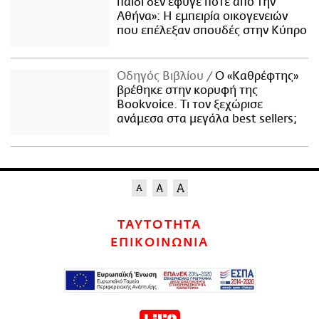
παιδί δεν έφυγε ποτέ από την
Αθήνα»: Η εμπειρία οικογενειών
που επέλεξαν σπουδές στην Κύπρο
Οδηγός Βιβλίου
Ο «Καθρέφτης»
βρέθηκε στην κορυφή της
Bookvoice. Τι τον ξεχώρισε
ανάμεσα στα μεγάλα best sellers;
ΤΑΥΤΟΤΗΤΑ
ΕΠΙΚΟΙΝΩΝΙΑ