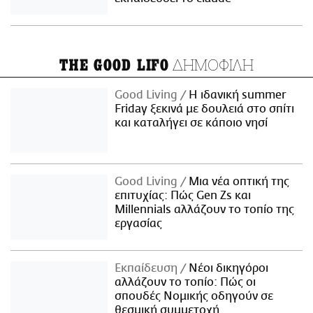
ΔΗΜΟΦΙΛΗ
THE GOOD LIFO
Good Living
Η ιδανική summer
Friday ξεκινά με δουλειά στο σπίτι
και καταλήγει σε κάποιο νησί
Good Living
Μια νέα οπτική της
επιτυχίας: Πώς Gen Zs και
Millennials αλλάζουν το τοπίο της
εργασίας
Εκπαίδευση
Νέοι δικηγόροι
αλλάζουν το τοπίο: Πώς οι
σπουδές Νομικής οδηγούν σε
θεσμική συμμετοχή