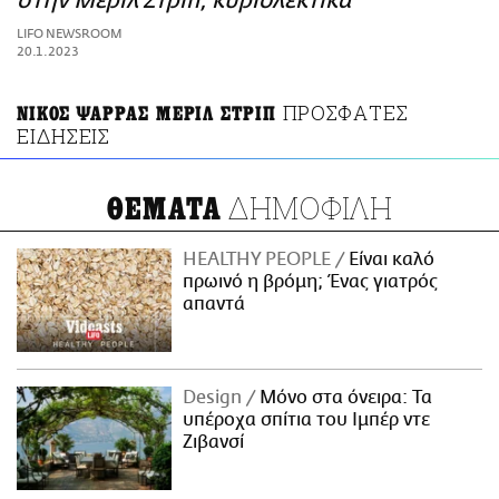
στην Μέριλ Στριπ, κυριολεκτικά
ΑΜΠΑ
LIFO NEWSROOM
PRINT
20.1.2023
ΠΡΟΣΦΑΤΕΣ
ΝΙΚΟΣ ΨΑΡΡΑΣ ΜΕΡΙΛ ΣΤΡΙΠ
ΕΙΔΗΣΕΙΣ
ΔΗΜΟΦΙΛΗ
ΘΕΜΑΤΑ
HEALTHY PEOPLE
Είναι καλό
πρωινό η βρόμη; Ένας γιατρός
απαντά
Design
Μόνο στα όνειρα: Τα
υπέροχα σπίτια του Ιμπέρ ντε
Ζιβανσί