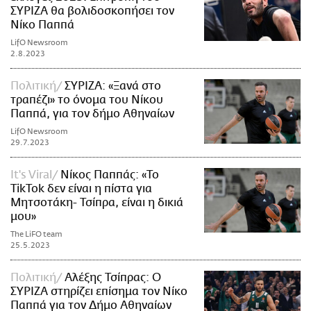
ΣΥΡΙΖΑ θα βολιδοσκοπήσει τον
Νίκο Παππά
LifO Newsroom
2.8.2023
Πολιτική
ΣΥΡΙΖΑ: «Ξανά στο
τραπέζι» το όνομα του Νίκου
Παππά, για τον δήμο Αθηναίων
LifO Newsroom
29.7.2023
It's Viral
Νίκος Παππάς: «Το
TikTok δεν είναι η πίστα για
Μητσοτάκη- Τσίπρα, είναι η δικιά
μου»
The LiFO team
25.5.2023
Πολιτική
Αλέξης Τσίπρας: Ο
ΣΥΡΙΖΑ στηρίζει επίσημα τον Νίκο
Παππά για τον Δήμο Αθηναίων