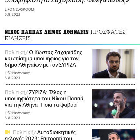
υποψηφιότητα Ζαχαριάδη: «Μέγα λάθος»
ΑΜΠΑ
LIFO NEWSROOM
PRINT
5.8.2023
ΠΡΟΣΦΑΤΕΣ
ΝΙΚΟΣ ΠΑΠΠΑΣ ΔΗΜΟΣ ΑΘΗΝΑΙΩΝ
ΕΙΔΗΣΕΙΣ
Πολιτική
Ο Κώστας Ζαχαριάδης
και επίσημα υποψήφιος για τον
δήμο Αθηναίων με τον ΣΥΡΙΖΑ
LifO Newsroom
3.8.2023
Πολιτική
ΣΥΡΙΖΑ: Τέλος η
υποψηφιότητα του Νίκου Παππά
για την Αθήνα- Ποια τα φαβορί
LifO Newsroom
3.8.2023
Πολιτική
Αυτοδιοικητικές
εκλογές 2023: Επιτροπή του