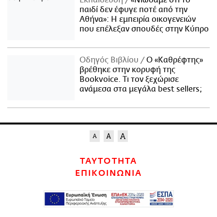
Εκπαίδευση
«Νιώσαμε ότι το
παιδί δεν έφυγε ποτέ από την
Αθήνα»: Η εμπειρία οικογενειών
που επέλεξαν σπουδές στην Κύπρο
Οδηγός Βιβλίου
Ο «Καθρέφτης»
βρέθηκε στην κορυφή της
Bookvoice. Τι τον ξεχώρισε
ανάμεσα στα μεγάλα best sellers;
ΤΑΥΤΟΤΗΤΑ
ΕΠΙΚΟΙΝΩΝΙΑ