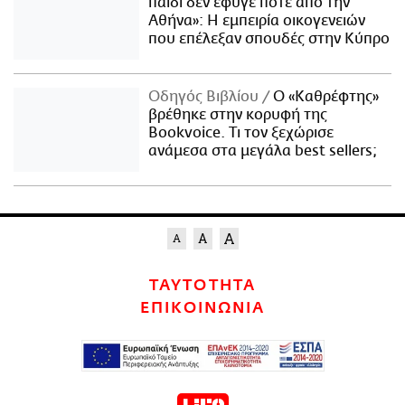
παιδί δεν έφυγε ποτέ από την
Αθήνα»: Η εμπειρία οικογενειών
που επέλεξαν σπουδές στην Κύπρο
Οδηγός Βιβλίου
Ο «Καθρέφτης»
βρέθηκε στην κορυφή της
Bookvoice. Τι τον ξεχώρισε
ανάμεσα στα μεγάλα best sellers;
ΤΑΥΤΟΤΗΤΑ
ΕΠΙΚΟΙΝΩΝΙΑ