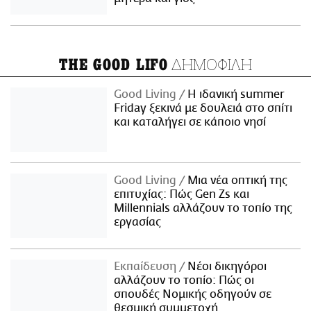
ΔΗΜΟΦΙΛΗ
THE GOOD LIFO
Good Living
Η ιδανική summer
Friday ξεκινά με δουλειά στο σπίτι
και καταλήγει σε κάποιο νησί
Good Living
Μια νέα οπτική της
επιτυχίας: Πώς Gen Zs και
Millennials αλλάζουν το τοπίο της
εργασίας
Εκπαίδευση
Νέοι δικηγόροι
αλλάζουν το τοπίο: Πώς οι
σπουδές Νομικής οδηγούν σε
θεσμική συμμετοχή