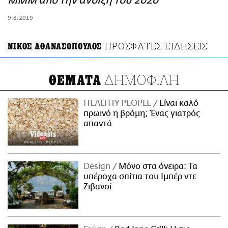
ΜΜΜ από την άνοιξη του 2020
ΑΜΠΑ
9.8.2019
PRINT
ΠΡΟΣΦΑΤΕΣ ΕΙΔΗΣΕΙΣ
ΝΙΚΟΣ ΑΘΑΝΑΣΟΠΟΥΛΟΣ
ΔΗΜΟΦΙΛΗ
ΘΕΜΑΤΑ
HEALTHY PEOPLE
Είναι καλό
πρωινό η βρόμη; Ένας γιατρός
απαντά
Design
Μόνο στα όνειρα: Τα
υπέροχα σπίτια του Ιμπέρ ντε
Ζιβανσί