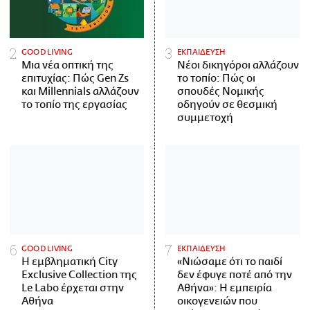
GOOD LIVING
ΕΚΠΑΙΔΕΥΣΗ
Μια νέα οπτική της
Νέοι δικηγόροι αλλάζουν
επιτυχίας: Πώς Gen Zs
το τοπίο: Πώς οι
και Millennials αλλάζουν
σπουδές Νομικής
το τοπίο της εργασίας
οδηγούν σε θεσμική
συμμετοχή
GOOD LIVING
ΕΚΠΑΙΔΕΥΣΗ
Η εμβληματική City
«Νιώσαμε ότι το παιδί
Exclusive Collection της
δεν έφυγε ποτέ από την
Le Labo έρχεται στην
Αθήνα»: Η εμπειρία
Αθήνα
οικογενειών που