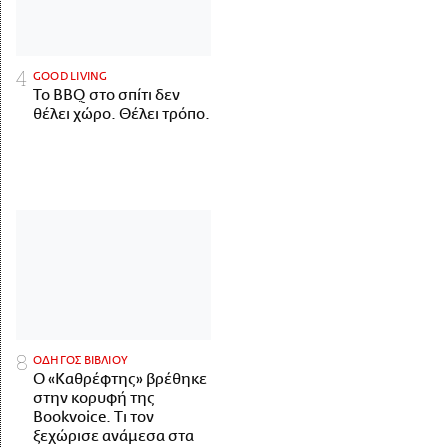
GOOD LIVING
Το BBQ στο σπίτι δεν
θέλει χώρο. Θέλει τρόπο.
ΟΔΗΓΟΣ ΒΙΒΛΙΟΥ
Ο «Καθρέφτης» βρέθηκε
στην κορυφή της
Bookvoice. Τι τον
ξεχώρισε ανάμεσα στα