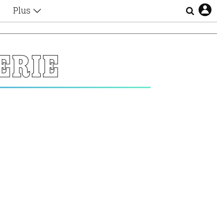
Plus
Θέματα
Συνεντεύξεις
Videos
ERIE
τα
Αφιερώματα
Ζώδια
Εξομολογήσεις
Blogs
η
Οι Αθηναίοι
Απώλειες
Lgbtqi+
Επιλογές