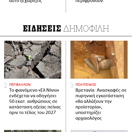
αυτό ξεχωρίζεις
περιφρονούν.
ΔΗΜΟΦΙΛΗ
ΕΙΔΗΣΕΙΣ
ΠΕΡΙΒΑΛΛΟΝ
ΠΟΛΙΤΙΣΜΟΣ
Το φαινόμενο «Ελ Νίνιο»
Βρετανία: Ανασκαφές σε
ενδέχεται να οδηγήσει
πυρηνική εγκατάσταση
50 εκατ. ανθρώπους σε
«θα αλλάξουν την
κατάσταση οξείας πείνας
προϊστορία»,
πριν το τέλος του 2027
υποστηρίζει
αρχαιολόγος