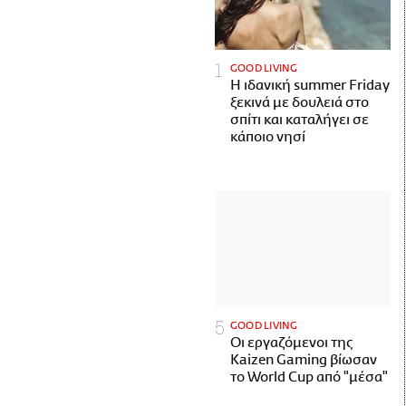
GOOD LIVING
Η ιδανική summer Friday
ξεκινά με δουλειά στο
σπίτι και καταλήγει σε
κάποιο νησί
GOOD LIVING
Οι εργαζόμενοι της
Kaizen Gaming βίωσαν
το World Cup από "μέσα"