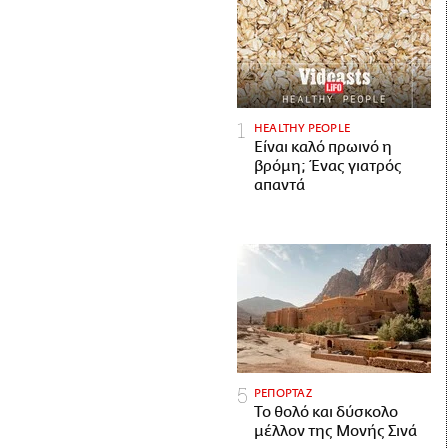
HEALTHY PEOPLE
Είναι καλό πρωινό η
βρόμη; Ένας γιατρός
απαντά
ΡΕΠΟΡΤΑΖ
Το θολό και δύσκολο
μέλλον της Μονής Σινά