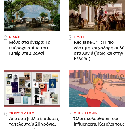
DESIGN
ΓΕΥΣΗ
Μόνο στα όνειρα: Τα
Red Jane Grill: Η πιο
υπέροχα σπίτια του
νόστιμη και χαλαρή αυλή
Ιμπέρ ντε Ζιβανσί
στα Χανιά (ίσως και στην
Ελλάδα)
20 ΧΡΟΝΙΑ LIFO
ΟΠΤΙΚΗ ΓΩΝΙΑ
Από όσα βιβλία διάβασες
Όλοι ακολουθούν τους
τα τελευταία 20 χρόνια,
influencers. Και όλοι τους