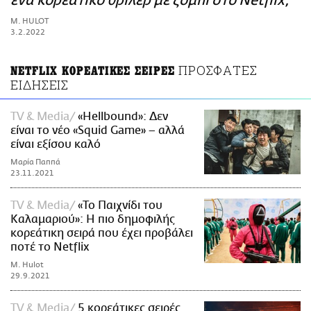
ένα κορεάτικο θρίλερ με ζόμπι στο Netflix;
ΑΜΠΑ
M. HULOT
PRINT
3.2.2022
ΠΡΟΣΦΑΤΕΣ
NETFLIX ΚΟΡΕΑΤΙΚΕΣ ΣΕΙΡΕΣ
ΕΙΔΗΣΕΙΣ
TV & Media
«Hellbound»: Δεν
είναι το νέο «Squid Game» – αλλά
είναι εξίσου καλό
Μαρία Παππά
23.11.2021
TV & Media
«Το Παιχνίδι του
Καλαμαριού»: Η πιο δημοφιλής
κορεάτικη σειρά που έχει προβάλει
ποτέ το Netflix
M. Hulot
29.9.2021
TV & Media
5 κορεάτικες σειρές