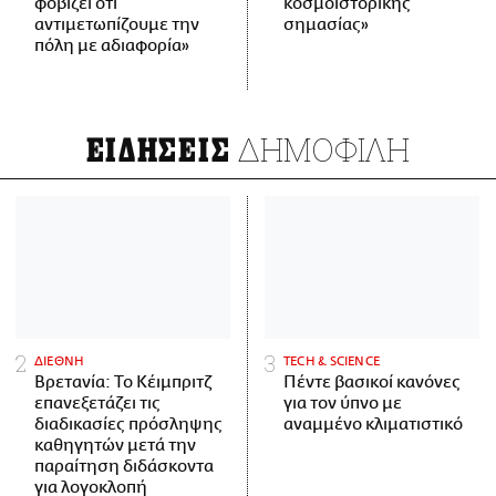
φοβίζει ότι
κοσμοϊστορικής
αντιμετωπίζουμε την
σημασίας»
πόλη με αδιαφορία»
ΔΗΜΟΦΙΛΗ
ΕΙΔΗΣΕΙΣ
ΔΙΕΘΝΗ
ΤECH & SCIENCE
Βρετανία: Το Κέιμπριτζ
Πέντε βασικοί κανόνες
επανεξετάζει τις
για τον ύπνο με
διαδικασίες πρόσληψης
αναμμένο κλιματιστικό
καθηγητών μετά την
παραίτηση διδάσκοντα
για λογοκλοπή