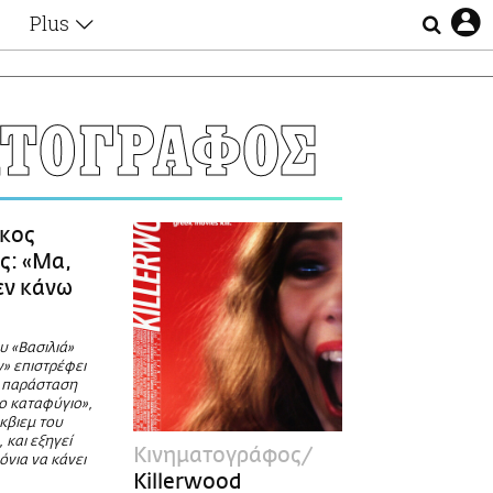
Plus
Θέματα
Συνεντεύξεις
Videos
ΑΤΟΓΡΑΦΟΣ
τα
Αφιερώματα
Ζώδια
Εξομολογήσεις
Blogs
η
κος
Οι Αθηναίοι
ς: «Μα,
Απώλειες
εν κάνω
Lgbtqi+
Επιλογές
υ «Βασιλιά»
» επιστρέφει
ν παράσταση
το καταφύγιο»,
κβιεμ του
 και εξηγεί
Κινηματογράφος
ρόνια να κάνει
Killerwood