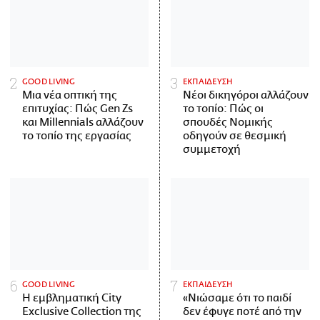
GOOD LIVING
ΕΚΠΑΙΔΕΥΣΗ
Μια νέα οπτική της
Νέοι δικηγόροι αλλάζουν
επιτυχίας: Πώς Gen Zs
το τοπίο: Πώς οι
και Millennials αλλάζουν
σπουδές Νομικής
το τοπίο της εργασίας
οδηγούν σε θεσμική
συμμετοχή
GOOD LIVING
ΕΚΠΑΙΔΕΥΣΗ
Η εμβληματική City
«Νιώσαμε ότι το παιδί
Exclusive Collection της
δεν έφυγε ποτέ από την