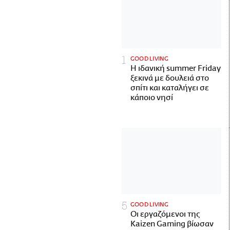
GOOD LIVING
Η ιδανική summer Friday
ξεκινά με δουλειά στο
σπίτι και καταλήγει σε
κάποιο νησί
GOOD LIVING
Οι εργαζόμενοι της
Kaizen Gaming βίωσαν