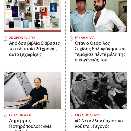
20 ΧΡΟΝΙΑ LIFO
ΕΓΚΛΗΜΑΤΑ
Από όσα βιβλία διάβασες
Όταν ο Θεόφιλος
τα τελευταία 20 χρόνια,
Σεχίδης δολοφόνησε και
αυτό ξεχωρίζεις
τεμάχισε πέντε μέλη της
οικογένειάς του
ΟΙ ΑΘΗΝΑΙΟΙ
ΜΕΣΟΠΟΛΕΜΟΣ
Δημήτρης
«Ο Νεοέλλην άρχισε να
Ποτηρόπουλος: «Με
λούεται. Γεγονός