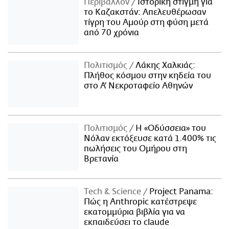
Περιβάλλον
Ιστορική στιγμή για
το Καζακστάν: Απελευθέρωσαν
τίγρη του Αμούρ στη φύση μετά
από 70 χρόνια
Πολιτισμός
Λάκης Χαλκιάς:
Πλήθος κόσμου στην κηδεία του
στο Α' Νεκροταφείο Αθηνών
Πολιτισμός
Η «Οδύσσεια» του
Νόλαν εκτόξευσε κατά 1.400% τις
πωλήσεις του Ομήρου στη
Βρετανία
Τech & Science
Project Panama:
Πώς η Anthropic κατέστρεψε
εκατομμύρια βιβλία για να
εκπαιδεύσει το claude