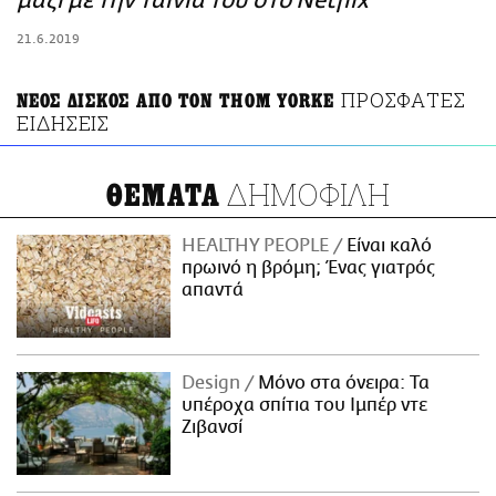
μαζί με την ταινία του στο Netflix
ΑΜΠΑ
21.6.2019
PRINT
ΠΡΟΣΦΑΤΕΣ
ΝΕΟΣ ΔΙΣΚΟΣ ΑΠΟ ΤΟΝ THOM YORKE
ΕΙΔΗΣΕΙΣ
ΔΗΜΟΦΙΛΗ
ΘΕΜΑΤΑ
HEALTHY PEOPLE
Είναι καλό
πρωινό η βρόμη; Ένας γιατρός
απαντά
Design
Μόνο στα όνειρα: Τα
υπέροχα σπίτια του Ιμπέρ ντε
Ζιβανσί