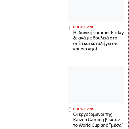
GOOD LIVING
Η ιδανική summer Friday
ξεκινά με δουλειά στο
σπίτι και καταλήγει σε
κάποιο νησί
GOOD LIVING
Οι εργαζόμενοι της
Kaizen Gaming βίωσαν
το World Cup από "μέσα"