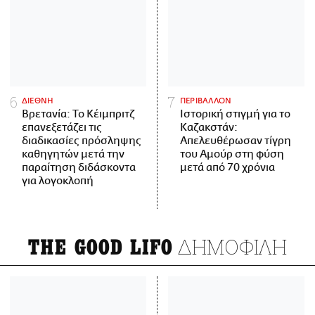
ΔΙΕΘΝΗ
ΠΕΡΙΒΑΛΛΟΝ
Βρετανία: Το Κέιμπριτζ
Ιστορική στιγμή για το
επανεξετάζει τις
Καζακστάν:
διαδικασίες πρόσληψης
Απελευθέρωσαν τίγρη
καθηγητών μετά την
του Αμούρ στη φύση
παραίτηση διδάσκοντα
μετά από 70 χρόνια
για λογοκλοπή
ΔΗΜΟΦΙΛΗ
THE GOOD LIFO