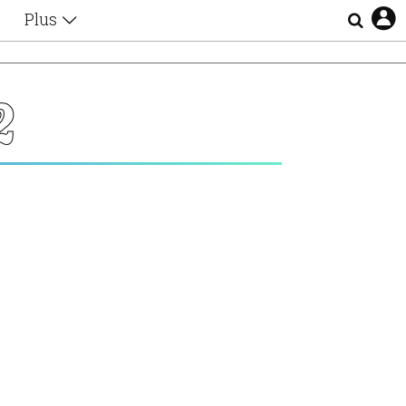
Plus
Θέματα
Συνεντεύξεις
Videos
2
τα
Αφιερώματα
Ζώδια
Εξομολογήσεις
Blogs
η
Οι Αθηναίοι
Απώλειες
Lgbtqi+
Επιλογές