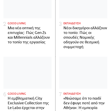
GOOD LIVING
ΕΚΠΑΙΔΕΥΣΗ
Μια νέα οπτική της
Νέοι δικηγόροι αλλάζουν
επιτυχίας: Πώς Gen Zs
το τοπίο: Πώς οι
και Millennials αλλάζουν
σπουδές Νομικής
το τοπίο της εργασίας
οδηγούν σε θεσμική
συμμετοχή
GOOD LIVING
ΕΚΠΑΙΔΕΥΣΗ
Η εμβληματική City
«Νιώσαμε ότι το παιδί
Exclusive Collection της
δεν έφυγε ποτέ από την
Le Labo έρχεται στην
Αθήνα»: Η εμπειρία