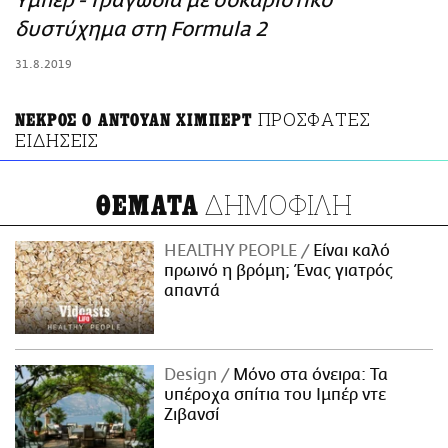
Υμπέρ - Τραγωδία με σοκαριστικό
ΑΜΠΑ
δυστύχημα στη Formula 2
PRINT
31.8.2019
ΠΡΟΣΦΑΤΕΣ
ΝΕΚΡΟΣ Ο ΑΝΤΟΥΑΝ ΧΙΜΠΕΡΤ
ΕΙΔΗΣΕΙΣ
ΔΗΜΟΦΙΛΗ
ΘΕΜΑΤΑ
HEALTHY PEOPLE
Είναι καλό
πρωινό η βρόμη; Ένας γιατρός
απαντά
Design
Μόνο στα όνειρα: Τα
υπέροχα σπίτια του Ιμπέρ ντε
Ζιβανσί