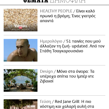
ΘΕΜΑΤΑ
HEALTHY PEOPLE
Είναι καλό
πρωινό η βρόμη; Ένας γιατρός
απαντά
Ημερολόγιο
51 ταινίες που μού
άλλαξαν τη ζωή- updated. Aπό τον
Στάθη Τσαγκαρουσιάνο
Design
Μόνο στα όνειρα: Τα
υπέροχα σπίτια του Ιμπέρ ντε
Ζιβανσί
Γεύση
Red Jane Grill: Η πιο
νόστιμη και χαλαρή αυλή στα