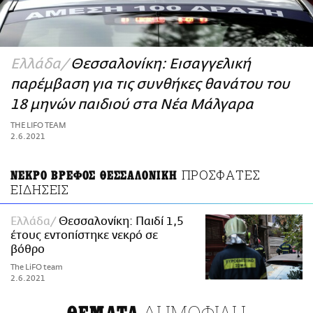
ΑΜΠΑ
PRINT
Ελλάδα
Θεσσαλονίκη: Εισαγγελική
παρέμβαση για τις συνθήκες θανάτου του
18 μηνών παιδιού στα Νέα Μάλγαρα
THE LIFO TEAM
2.6.2021
ΠΡΟΣΦΑΤΕΣ
ΝΕΚΡΟ ΒΡΕΦΟΣ ΘΕΣΣΑΛΟΝΙΚΗ
ΕΙΔΗΣΕΙΣ
Ελλάδα
Θεσσαλονίκη: Παιδί 1,5
έτους εντοπίστηκε νεκρό σε
βόθρο
The LiFO team
2.6.2021
ΔΗΜΟΦΙΛΗ