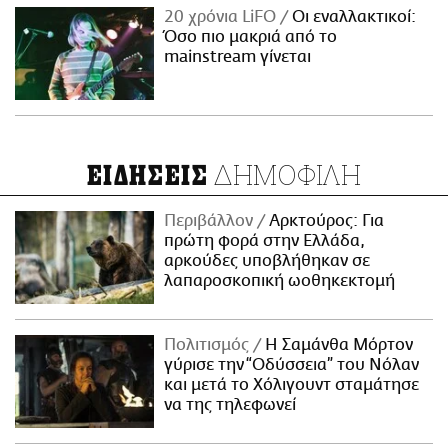
20 χρόνια LiFO
Οι εναλλακτικοί:
Όσο πιο μακριά από το
mainstream γίνεται
ΔΗΜΟΦΙΛΗ
ΕΙΔΗΣΕΙΣ
Περιβάλλον
Αρκτούρος: Για
πρώτη φορά στην Ελλάδα,
αρκούδες υποβλήθηκαν σε
λαπαροσκοπική ωοθηκεκτομή
Πολιτισμός
Η Σαμάνθα Μόρτον
γύρισε την “Οδύσσεια” του Νόλαν
και μετά το Χόλιγουντ σταμάτησε
να της τηλεφωνεί