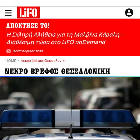
Παράκαμψη
προς
το
ΕΙΔΗΣΕΙΣ
κυρίως
ΑΠΟΚΤΗΣΕ ΤΟ!
περιεχόμενο
CULTURE
Η Σκληρή Αλήθεια για τη Μαλβίνα Κάραλη -
ΑΠΟΨΕΙΣ
Διαθέσιμη τώρα στo LiFO onDemand
ΤΡΟΠΟΣ ΖΩΗΣ
Δείτε περισσότερα
PODCASTS
HOME
νεκρό βρέφος Θεσσαλονίκη
Plus
ΝΕΚΡΟ ΒΡΕΦΟΣ ΘΕΣΣΑΛΟΝΙΚΗ
LIFO SHOP
NEWSLETTER
ΜΙΚΡΟΠΡΑΓΜΑΤΑ
THE GOOD LIFO
LIFOLAND
CITY GUIDE